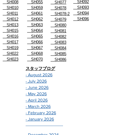
SH092
SH008
SH055
SH077
SH093
SH010
SH059
SH078
SH094
SH011
SH061
SH078-2
SH096
SH012
SH062
SH079
SH013
SH063
SH080
SH015
SH064
SH081
SH016
SH065
SH082
SH017
SH066
SH083
SH019
SH067
SH084
SH022
SH068
SH085
SH023
SH070
SH086
スタッフブログ
- August 2026
- July 2026
- June 2026
- May 2026
- April 2026
- March 2026
- February 2026
- January 2026
-------------------------------
- December 2024