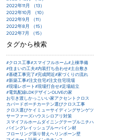
2022年11月
（13）
13件の記事
2022年10月
（10）
10件の記事
2022年9月
（11）
11件の記事
2022年8月
（15）
15件の記事
2022年7月
（15）
15件の記事
タグから検索
#クロス工事
#スマイフルホーム
#上棟準備
#住まいの工夫
#内装打ち合わせ
#土台敷き
#基礎工事完了
#完成間近
#家づくりの流れ
#新築工事
#注文住宅
#注文住宅現場
#現場レポート
#現場打合せ
#足場組立
#電気配線
LDKデザイン
OLIVEの家
お引き渡し
かっこいい家
アクセントクロス
カバードポーチ
カーテン選び
クロス工事
クロス選び
ケイミュー
サイディング
サンゲツ
サーファーズハウス
シロアリ対策
スマイフルホーム
ダイニングテーブル
ニチハ
パイングレイッシュブルー
パイン材
フローリング張り替え
ヘリンボーン壁
マイホーム計画
メンテナンス