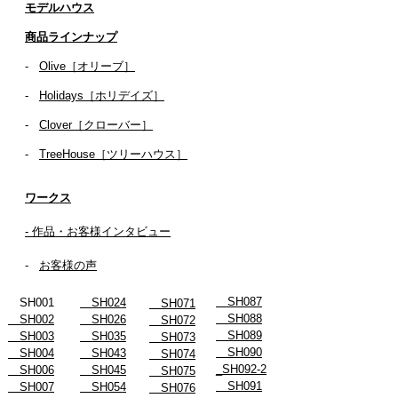
​​モデルハウス
商品ラインナップ
-
Olive［オリーブ］
-
Holidays［ホリデイズ］
- ​
Clover［クローバー］
-
TreeHouse［ツリーハウス］
ワークス
- 作品・お客様インタビュー
-
お客様の声
SH087
SH001
SH024
SH071
SH088
SH002
SH026
SH072
SH089
SH003
SH035
SH073
SH090
SH004
SH043
SH074
_SH092-2
SH006
SH045
SH075
SH091
SH007
SH054
SH076