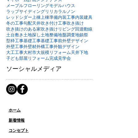
メープルフローリング
モデルハウス
ラップサイディング
リリカラ
ルノン
レッドシダー
上棟
上棟準備
内装工事
内装建具
冬の工事
勾配天井
吹き付け工事
吹き抜け
吹き抜けのある家
吹き抜けリビング
回遊動線
土台敷き
土地探し
土地整備
地盤調査
地鎮祭
型枠工事
基礎工事
基礎工事前
外壁デザイン
外壁工事
外壁材
外構工事
外観デザイン
大工工事
大村市
大規模リフォーム
天井下地
子ども部屋リフォーム
完成見学会
ソーシャルメディア
ホーム
新着情報
コンセプト