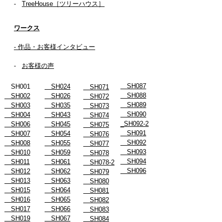
-
TreeHouse［ツリーハウス］
ワークス
- 作品・お客様インタビュー
-
お客様の声
SH087
SH001
SH024
SH071
SH088
SH002
SH026
SH072
SH089
SH003
SH035
SH073
SH090
SH004
SH043
SH074
_SH092-2
SH006
SH045
SH075
SH091
SH007
SH054
SH076
SH092
SH008
SH055
SH077
SH093
SH010
SH059
SH078
SH094
SH011
SH061
SH078-2
SH096
SH012
SH062
SH079
SH013
SH063
SH080
SH015
SH064
SH081
SH016
SH065
SH082
SH017
SH066
SH083
SH019
SH067
SH084