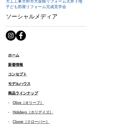
大工工事
大村市
大規模リフォーム
天井下地
子ども部屋リフォーム
完成見学会
ソーシャルメディア
ホーム
新着情報
コンセプト
​​モデルハウス
商品ラインナップ
-
Olive［オリーブ］
-
Holidays［ホリデイズ］
- ​
Clover［クローバー］