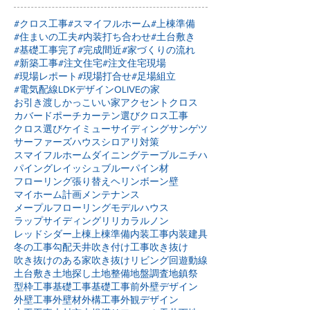
#クロス工事
#スマイフルホーム
#上棟準備
#住まいの工夫
#内装打ち合わせ
#土台敷き
#基礎工事完了
#完成間近
#家づくりの流れ
#新築工事
#注文住宅
#注文住宅現場
#現場レポート
#現場打合せ
#足場組立
#電気配線
LDKデザイン
OLIVEの家
お引き渡し
かっこいい家
アクセントクロス
カバードポーチ
カーテン選び
クロス工事
クロス選び
ケイミュー
サイディング
サンゲツ
サーファーズハウス
シロアリ対策
スマイフルホーム
ダイニングテーブル
ニチハ
パイングレイッシュブルー
パイン材
フローリング張り替え
ヘリンボーン壁
マイホーム計画
メンテナンス
メープルフローリング
モデルハウス
ラップサイディング
リリカラ
ルノン
レッドシダー
上棟
上棟準備
内装工事
内装建具
冬の工事
勾配天井
吹き付け工事
吹き抜け
吹き抜けのある家
吹き抜けリビング
回遊動線
土台敷き
土地探し
土地整備
地盤調査
地鎮祭
型枠工事
基礎工事
基礎工事前
外壁デザイン
外壁工事
外壁材
外構工事
外観デザイン