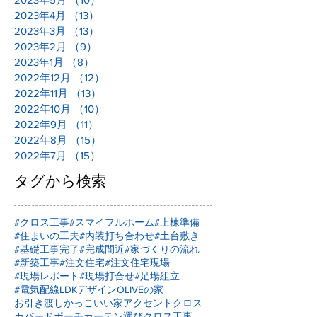
2023年4月
（13）
13件の記事
2023年3月
（13）
13件の記事
2023年2月
（9）
9件の記事
2023年1月
（8）
8件の記事
2022年12月
（12）
12件の記事
2022年11月
（13）
13件の記事
2022年10月
（10）
10件の記事
2022年9月
（11）
11件の記事
2022年8月
（15）
15件の記事
2022年7月
（15）
15件の記事
タグから検索
#クロス工事
#スマイフルホーム
#上棟準備
#住まいの工夫
#内装打ち合わせ
#土台敷き
#基礎工事完了
#完成間近
#家づくりの流れ
#新築工事
#注文住宅
#注文住宅現場
#現場レポート
#現場打合せ
#足場組立
#電気配線
LDKデザイン
OLIVEの家
お引き渡し
かっこいい家
アクセントクロス
カバードポーチ
カーテン選び
クロス工事