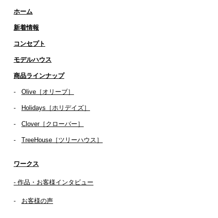
ホーム
新着情報
コンセプト
​​モデルハウス
商品ラインナップ
-
Olive［オリーブ］
-
Holidays［ホリデイズ］
- ​
Clover［クローバー］
-
TreeHouse［ツリーハウス］
ワークス
- 作品・お客様インタビュー
-
お客様の声