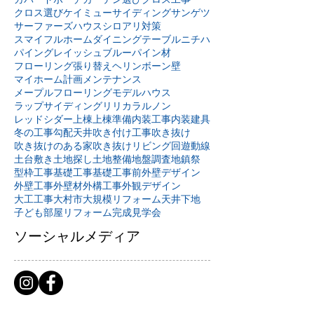
クロス選び
ケイミュー
サイディング
サンゲツ
サーファーズハウス
シロアリ対策
スマイフルホーム
ダイニングテーブル
ニチハ
パイングレイッシュブルー
パイン材
フローリング張り替え
ヘリンボーン壁
マイホーム計画
メンテナンス
メープルフローリング
モデルハウス
ラップサイディング
リリカラ
ルノン
レッドシダー
上棟
上棟準備
内装工事
内装建具
冬の工事
勾配天井
吹き付け工事
吹き抜け
吹き抜けのある家
吹き抜けリビング
回遊動線
土台敷き
土地探し
土地整備
地盤調査
地鎮祭
型枠工事
基礎工事
基礎工事前
外壁デザイン
外壁工事
外壁材
外構工事
外観デザイン
大工工事
大村市
大規模リフォーム
天井下地
子ども部屋リフォーム
完成見学会
ソーシャルメディア