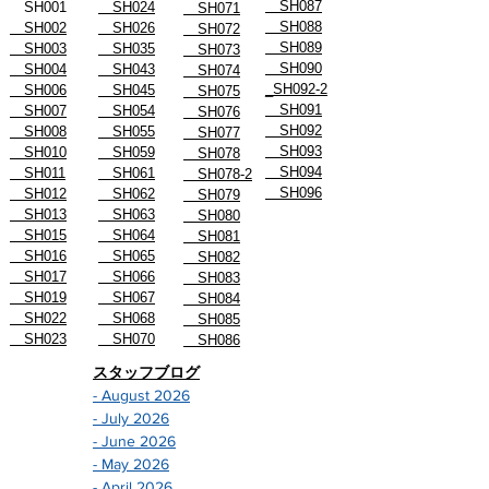
SH087
SH001
SH024
SH071
SH088
SH002
SH026
SH072
SH089
SH003
SH035
SH073
SH090
SH004
SH043
SH074
_SH092-2
SH006
SH045
SH075
SH091
SH007
SH054
SH076
SH092
SH008
SH055
SH077
SH093
SH010
SH059
SH078
SH094
SH011
SH061
SH078-2
SH096
SH012
SH062
SH079
SH013
SH063
SH080
SH015
SH064
SH081
SH016
SH065
SH082
SH017
SH066
SH083
SH019
SH067
SH084
SH022
SH068
SH085
SH023
SH070
SH086
スタッフブログ
- August 2026
- July 2026
- June 2026
- May 2026
- April 2026