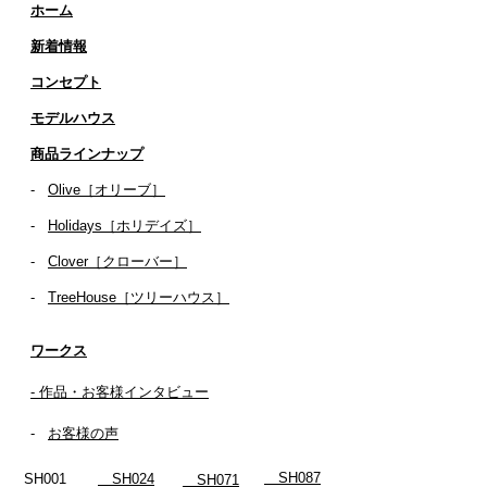
ホーム
新着情報
コンセプト
​​モデルハウス
商品ラインナップ
-
Olive［オリーブ］
-
Holidays［ホリデイズ］
- ​
Clover［クローバー］
-
TreeHouse［ツリーハウス］
ワークス
- 作品・お客様インタビュー
-
お客様の声
SH087
SH001
SH024
SH071