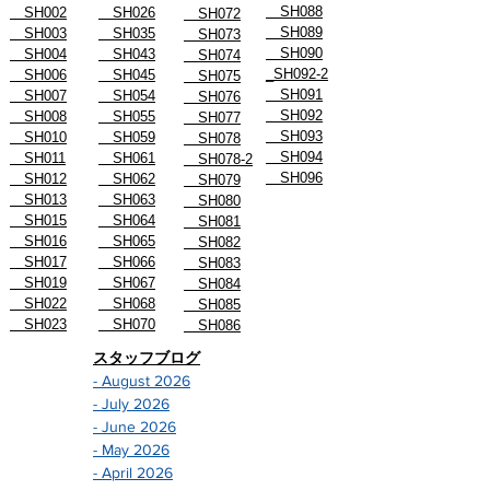
SH088
SH002
SH026
SH072
SH089
SH003
SH035
SH073
SH090
SH004
SH043
SH074
_SH092-2
SH006
SH045
SH075
SH091
SH007
SH054
SH076
SH092
SH008
SH055
SH077
SH093
SH010
SH059
SH078
SH094
SH011
SH061
SH078-2
SH096
SH012
SH062
SH079
SH013
SH063
SH080
SH015
SH064
SH081
SH016
SH065
SH082
SH017
SH066
SH083
SH019
SH067
SH084
SH022
SH068
SH085
SH023
SH070
SH086
スタッフブログ
- August 2026
- July 2026
- June 2026
- May 2026
- April 2026