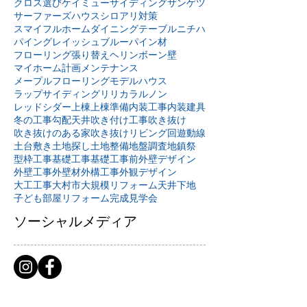
クロス選び
ケイミュー
サイディング
サンゲツ
サーファーズハウス
シロアリ対策
スマイフルホーム
ダイニングテーブル
ニチハ
パイングレイッシュブルー
パイン材
フローリング張り替え
ヘリンボーン壁
マイホーム計画
メンテナンス
メープルフローリング
モデルハウス
ラップサイディング
リリカラ
ルノン
レッドシダー
上棟
上棟準備
内装工事
内装建具
冬の工事
勾配天井
吹き付け工事
吹き抜け
吹き抜けのある家
吹き抜けリビング
回遊動線
土台敷き
土地探し
土地整備
地盤調査
地鎮祭
型枠工事
基礎工事
基礎工事前
外壁デザイン
外壁工事
外壁材
外構工事
外観デザイン
大工工事
大村市
大規模リフォーム
天井下地
子ども部屋リフォーム
完成見学会
ソーシャルメディア