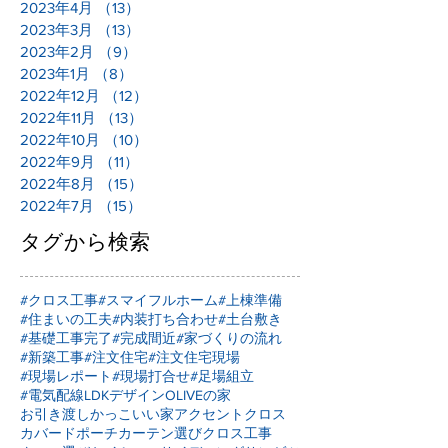
2023年4月
（13）
13件の記事
2023年3月
（13）
13件の記事
2023年2月
（9）
9件の記事
2023年1月
（8）
8件の記事
2022年12月
（12）
12件の記事
2022年11月
（13）
13件の記事
2022年10月
（10）
10件の記事
2022年9月
（11）
11件の記事
2022年8月
（15）
15件の記事
2022年7月
（15）
15件の記事
タグから検索
#クロス工事
#スマイフルホーム
#上棟準備
#住まいの工夫
#内装打ち合わせ
#土台敷き
#基礎工事完了
#完成間近
#家づくりの流れ
#新築工事
#注文住宅
#注文住宅現場
#現場レポート
#現場打合せ
#足場組立
#電気配線
LDKデザイン
OLIVEの家
お引き渡し
かっこいい家
アクセントクロス
カバードポーチ
カーテン選び
クロス工事