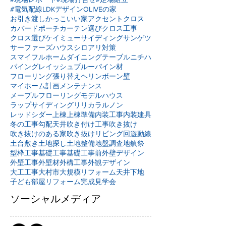
#電気配線
LDKデザイン
OLIVEの家
お引き渡し
かっこいい家
アクセントクロス
カバードポーチ
カーテン選び
クロス工事
クロス選び
ケイミュー
サイディング
サンゲツ
サーファーズハウス
シロアリ対策
スマイフルホーム
ダイニングテーブル
ニチハ
パイングレイッシュブルー
パイン材
フローリング張り替え
ヘリンボーン壁
マイホーム計画
メンテナンス
メープルフローリング
モデルハウス
ラップサイディング
リリカラ
ルノン
レッドシダー
上棟
上棟準備
内装工事
内装建具
冬の工事
勾配天井
吹き付け工事
吹き抜け
吹き抜けのある家
吹き抜けリビング
回遊動線
土台敷き
土地探し
土地整備
地盤調査
地鎮祭
型枠工事
基礎工事
基礎工事前
外壁デザイン
外壁工事
外壁材
外構工事
外観デザイン
大工工事
大村市
大規模リフォーム
天井下地
子ども部屋リフォーム
完成見学会
ソーシャルメディア