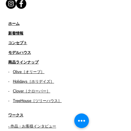
ホーム
新着情報
コンセプト
​​モデルハウス
商品ラインナップ
-
Olive［オリーブ］
-
Holidays［ホリデイズ］
- ​
Clover［クローバー］
-
TreeHouse［ツリーハウス］
ワークス
- 作品・お客様インタビュー