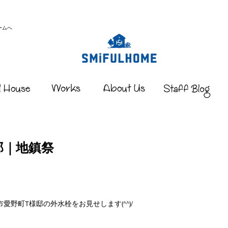
ームへ
邸｜地鎮祭
野町T様邸の外水栓をお見せします(^^)/