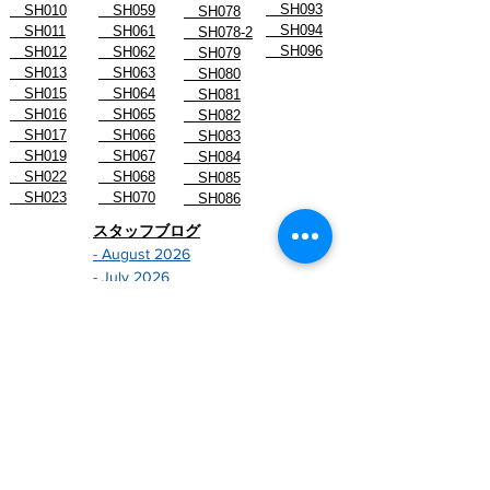
SH093
SH010
SH059
SH078
SH094
SH011
SH061
SH078-2
SH096
SH012
SH062
SH079
SH013
SH063
SH080
SH015
SH064
SH081
SH016
SH065
SH082
SH017
SH066
SH083
SH019
SH067
SH084
SH022
SH068
SH085
SH023
SH070
SH086
スタッフブログ
- August 2026
- July 2026
- June 2026
- May 2026
- April 2026
- March 2026
- February 2026
- January 2026
-------------------------------
- December 2024