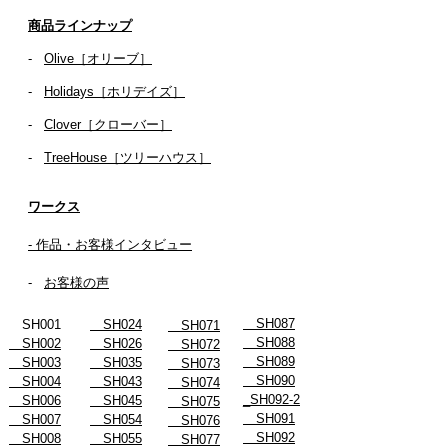
商品ラインナップ
-
Olive［オリーブ］
-
Holidays［ホリデイズ］
- ​
Clover［クローバー］
-
TreeHouse［ツリーハウス］
ワークス
- 作品・お客様インタビュー
-
お客様の声
SH087
SH001
SH024
SH071
SH088
SH002
SH026
SH072
SH089
SH003
SH035
SH073
SH090
SH004
SH043
SH074
_SH092-2
SH006
SH045
SH075
SH091
SH007
SH054
SH076
SH092
SH008
SH055
SH077