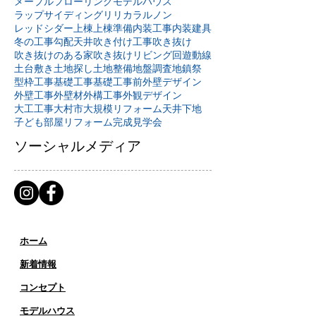
メープルフローリング
モデルハウス
ラップサイディング
リリカラ
ルノン
レッドシダー
上棟
上棟準備
内装工事
内装建具
冬の工事
勾配天井
吹き付け工事
吹き抜け
吹き抜けのある家
吹き抜けリビング
回遊動線
土台敷き
土地探し
土地整備
地盤調査
地鎮祭
型枠工事
基礎工事
基礎工事前
外壁デザイン
外壁工事
外壁材
外構工事
外観デザイン
大工工事
大村市
大規模リフォーム
天井下地
子ども部屋リフォーム
完成見学会
ソーシャルメディア
ホーム
新着情報
コンセプト
​​モデルハウス