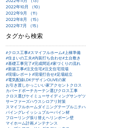
2022年11月
（13）
13件の記事
2022年10月
（10）
10件の記事
2022年9月
（11）
11件の記事
2022年8月
（15）
15件の記事
2022年7月
（15）
15件の記事
タグから検索
#クロス工事
#スマイフルホーム
#上棟準備
#住まいの工夫
#内装打ち合わせ
#土台敷き
#基礎工事完了
#完成間近
#家づくりの流れ
#新築工事
#注文住宅
#注文住宅現場
#現場レポート
#現場打合せ
#足場組立
#電気配線
LDKデザイン
OLIVEの家
お引き渡し
かっこいい家
アクセントクロス
カバードポーチ
カーテン選び
クロス工事
クロス選び
ケイミュー
サイディング
サンゲツ
サーファーズハウス
シロアリ対策
スマイフルホーム
ダイニングテーブル
ニチハ
パイングレイッシュブルー
パイン材
フローリング張り替え
ヘリンボーン壁
マイホーム計画
メンテナンス