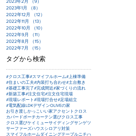
2023年2月
（9）
9件の記事
2023年1月
（8）
8件の記事
2022年12月
（12）
12件の記事
2022年11月
（13）
13件の記事
2022年10月
（10）
10件の記事
2022年9月
（11）
11件の記事
2022年8月
（15）
15件の記事
2022年7月
（15）
15件の記事
タグから検索
#クロス工事
#スマイフルホーム
#上棟準備
#住まいの工夫
#内装打ち合わせ
#土台敷き
#基礎工事完了
#完成間近
#家づくりの流れ
#新築工事
#注文住宅
#注文住宅現場
#現場レポート
#現場打合せ
#足場組立
#電気配線
LDKデザイン
OLIVEの家
お引き渡し
かっこいい家
アクセントクロス
カバードポーチ
カーテン選び
クロス工事
クロス選び
ケイミュー
サイディング
サンゲツ
サーファーズハウス
シロアリ対策
スマイフルホーム
ダイニングテーブル
ニチハ