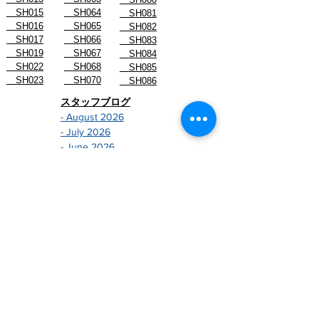
SH015
SH064
SH081
SH016
SH065
SH082
SH017
SH066
SH083
SH019
SH067
SH084
SH022
SH068
SH085
SH023
SH070
SH086
スタッフブログ
- August 2026
- July 2026
- June 2026
- May 2026
- April 2026
- March 2026
- February 2026
- January 2026
-------------------------------
- December 2024
- November 2024
- October 2024
- September 2024
- August 2024