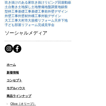
吹き抜けのある家
吹き抜けリビング
回遊動線
土台敷き
土地探し
土地整備
地盤調査
地鎮祭
型枠工事
基礎工事
基礎工事前
外壁デザイン
外壁工事
外壁材
外構工事
外観デザイン
大工工事
大村市
大規模リフォーム
天井下地
子ども部屋リフォーム
完成見学会
ソーシャルメディア
ホーム
新着情報
コンセプト
​​モデルハウス
商品ラインナップ
-
Olive［オリーブ］