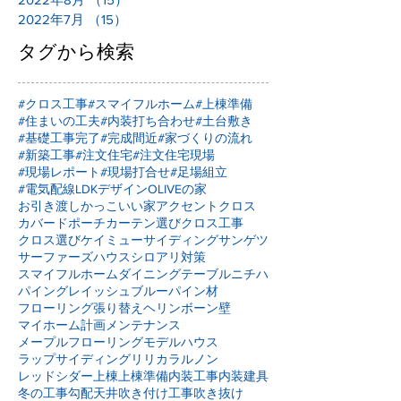
2022年7月
（15）
15件の記事
タグから検索
#クロス工事
#スマイフルホーム
#上棟準備
#住まいの工夫
#内装打ち合わせ
#土台敷き
#基礎工事完了
#完成間近
#家づくりの流れ
#新築工事
#注文住宅
#注文住宅現場
#現場レポート
#現場打合せ
#足場組立
#電気配線
LDKデザイン
OLIVEの家
お引き渡し
かっこいい家
アクセントクロス
カバードポーチ
カーテン選び
クロス工事
クロス選び
ケイミュー
サイディング
サンゲツ
サーファーズハウス
シロアリ対策
スマイフルホーム
ダイニングテーブル
ニチハ
パイングレイッシュブルー
パイン材
フローリング張り替え
ヘリンボーン壁
マイホーム計画
メンテナンス
メープルフローリング
モデルハウス
ラップサイディング
リリカラ
ルノン
レッドシダー
上棟
上棟準備
内装工事
内装建具
冬の工事
勾配天井
吹き付け工事
吹き抜け