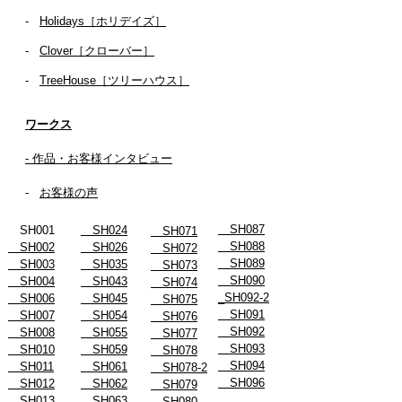
-
Holidays［ホリデイズ］
- ​
Clover［クローバー］
-
TreeHouse［ツリーハウス］
ワークス
- 作品・お客様インタビュー
-
お客様の声
SH087
SH001
SH024
SH071
SH088
SH002
SH026
SH072
SH089
SH003
SH035
SH073
SH090
SH004
SH043
SH074
_SH092-2
SH006
SH045
SH075
SH091
SH007
SH054
SH076
SH092
SH008
SH055
SH077
SH093
SH010
SH059
SH078
SH094
SH011
SH061
SH078-2
SH096
SH012
SH062
SH079
SH013
SH063
SH080