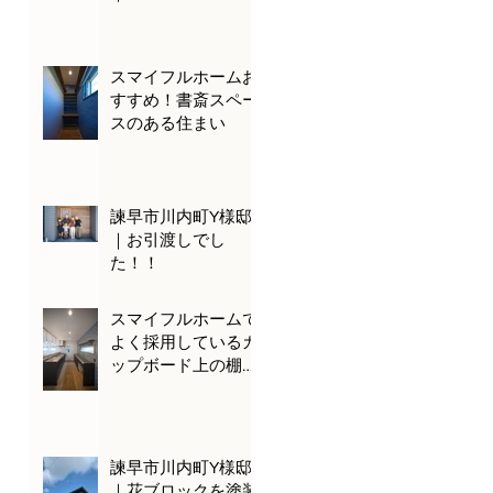
スマイフルホームお
すすめ！書斎スペー
スのある住まい
諫早市川内町Y様邸
｜お引渡しでし
た！！
スマイフルホームで
よく採用しているカ
ップボード上の棚を
ご紹介！
諫早市川内町Y様邸
｜花ブロックを塗装