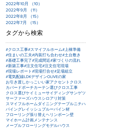
2022年10月
（10）
10件の記事
2022年9月
（11）
11件の記事
2022年8月
（15）
15件の記事
2022年7月
（15）
15件の記事
タグから検索
#クロス工事
#スマイフルホーム
#上棟準備
#住まいの工夫
#内装打ち合わせ
#土台敷き
#基礎工事完了
#完成間近
#家づくりの流れ
#新築工事
#注文住宅
#注文住宅現場
#現場レポート
#現場打合せ
#足場組立
#電気配線
LDKデザイン
OLIVEの家
お引き渡し
かっこいい家
アクセントクロス
カバードポーチ
カーテン選び
クロス工事
クロス選び
ケイミュー
サイディング
サンゲツ
サーファーズハウス
シロアリ対策
スマイフルホーム
ダイニングテーブル
ニチハ
パイングレイッシュブルー
パイン材
フローリング張り替え
ヘリンボーン壁
マイホーム計画
メンテナンス
メープルフローリング
モデルハウス