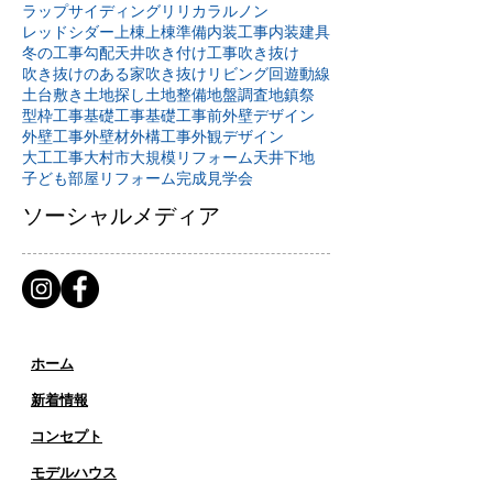
ラップサイディング
リリカラ
ルノン
レッドシダー
上棟
上棟準備
内装工事
内装建具
冬の工事
勾配天井
吹き付け工事
吹き抜け
吹き抜けのある家
吹き抜けリビング
回遊動線
土台敷き
土地探し
土地整備
地盤調査
地鎮祭
型枠工事
基礎工事
基礎工事前
外壁デザイン
外壁工事
外壁材
外構工事
外観デザイン
大工工事
大村市
大規模リフォーム
天井下地
子ども部屋リフォーム
完成見学会
ソーシャルメディア
ホーム
新着情報
コンセプト
​​モデルハウス