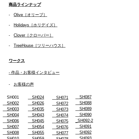
商品ラインナップ
-
Olive［オリーブ］
-
Holidays［ホリデイズ］
- ​
Clover［クローバー］
-
TreeHouse［ツリーハウス］
ワークス
- 作品・お客様インタビュー
-
お客様の声
SH087
SH001
SH024
SH071
SH088
SH002
SH026
SH072
SH089
SH003
SH035
SH073
SH090
SH004
SH043
SH074
_SH092-2
SH006
SH045
SH075
SH091
SH007
SH054
SH076
SH092
SH008
SH055
SH077
SH093
SH010
SH059
SH078