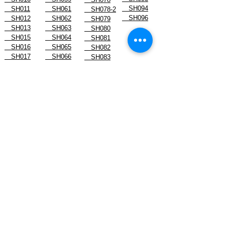
SH094
SH011
SH061
SH078-2
SH096
SH012
SH062
SH079
SH013
SH063
SH080
SH015
SH064
SH081
SH016
SH065
SH082
SH017
SH066
SH083
SH019
SH067
SH084
SH022
SH068
SH085
SH023
SH070
SH086
スタッフブログ
- August 2026
- July 2026
- June 2026
- May 2026
- April 2026
- March 2026
- February 2026
- January 2026
-------------------------------
- December 2024
- November 2024