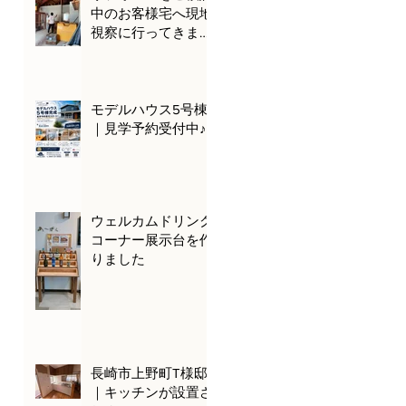
中のお客様宅へ現地
視察に行ってきまし
た🌊🚗
モデルハウス5号棟
｜見学予約受付中♪
ウェルカムドリンク
コーナー展示台を作
りました
長崎市上野町T様邸
｜キッチンが設置さ