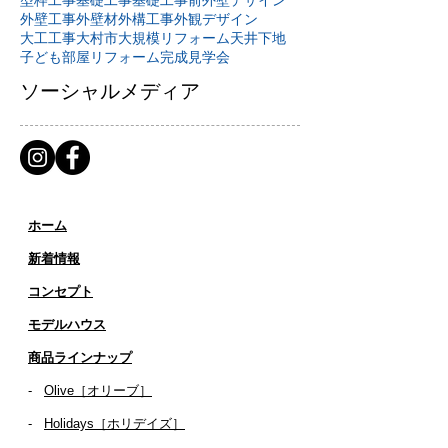
外壁工事
外壁材
外構工事
外観デザイン
大工工事
大村市
大規模リフォーム
天井下地
子ども部屋リフォーム
完成見学会
ソーシャルメディア
ホーム
新着情報
コンセプト
​​モデルハウス
商品ラインナップ
-
Olive［オリーブ］
-
Holidays［ホリデイズ］