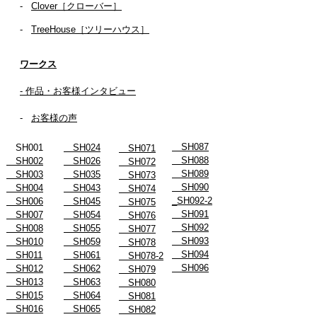
- ​
Clover［クローバー］
-
TreeHouse［ツリーハウス］
ワークス
- 作品・お客様インタビュー
-
お客様の声
SH087
SH001
SH024
SH071
SH088
SH002
SH026
SH072
SH089
SH003
SH035
SH073
SH090
SH004
SH043
SH074
_SH092-2
SH006
SH045
SH075
SH091
SH007
SH054
SH076
SH092
SH008
SH055
SH077
SH093
SH010
SH059
SH078
SH094
SH011
SH061
SH078-2
SH096
SH012
SH062
SH079
SH013
SH063
SH080
SH015
SH064
SH081
SH016
SH065
SH082