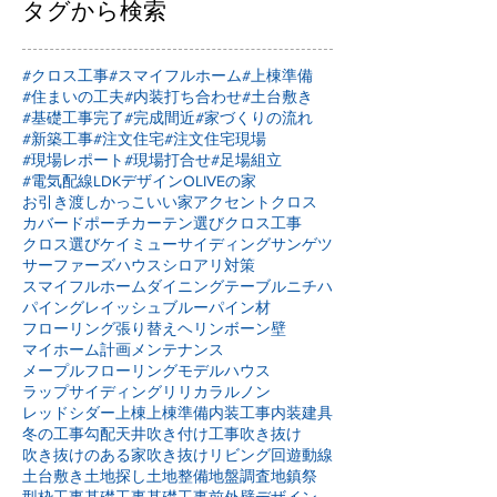
タグから検索
#クロス工事
#スマイフルホーム
#上棟準備
#住まいの工夫
#内装打ち合わせ
#土台敷き
#基礎工事完了
#完成間近
#家づくりの流れ
#新築工事
#注文住宅
#注文住宅現場
#現場レポート
#現場打合せ
#足場組立
#電気配線
LDKデザイン
OLIVEの家
お引き渡し
かっこいい家
アクセントクロス
カバードポーチ
カーテン選び
クロス工事
クロス選び
ケイミュー
サイディング
サンゲツ
サーファーズハウス
シロアリ対策
スマイフルホーム
ダイニングテーブル
ニチハ
パイングレイッシュブルー
パイン材
フローリング張り替え
ヘリンボーン壁
マイホーム計画
メンテナンス
メープルフローリング
モデルハウス
ラップサイディング
リリカラ
ルノン
レッドシダー
上棟
上棟準備
内装工事
内装建具
冬の工事
勾配天井
吹き付け工事
吹き抜け
吹き抜けのある家
吹き抜けリビング
回遊動線
土台敷き
土地探し
土地整備
地盤調査
地鎮祭
型枠工事
基礎工事
基礎工事前
外壁デザイン