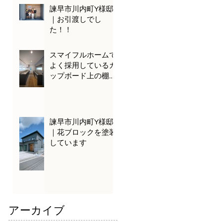
諫早市川内町Y様邸
｜お引渡しでし
た！！
スマイフルホームで
よく採用しているカ
ップボード上の棚を
ご紹介！
諫早市川内町Y様邸
｜花ブロックを塗装
しています
アーカイブ