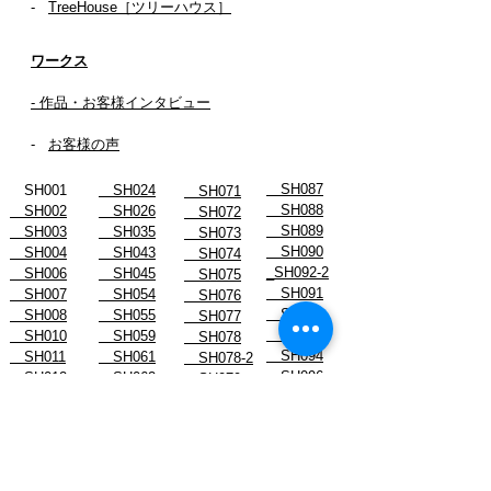
-
TreeHouse［ツリーハウス］
ワークス
- 作品・お客様インタビュー
-
お客様の声
SH087
SH001
SH024
SH071
SH088
SH002
SH026
SH072
SH089
SH003
SH035
SH073
SH090
SH004
SH043
SH074
_SH092-2
SH006
SH045
SH075
SH091
SH007
SH054
SH076
SH092
SH008
SH055
SH077
SH093
SH010
SH059
SH078
SH094
SH011
SH061
SH078-2
SH096
SH012
SH062
SH079
SH013
SH063
SH080
SH015
SH064
SH081
SH016
SH065
SH082
SH017
SH066
SH083
SH019
SH067
SH084