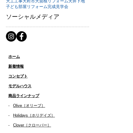
大工工事
大村市
大規模リフォーム
天井下地
子ども部屋リフォーム
完成見学会
ソーシャルメディア
ホーム
新着情報
コンセプト
​​モデルハウス
商品ラインナップ
-
Olive［オリーブ］
-
Holidays［ホリデイズ］
- ​
Clover［クローバー］