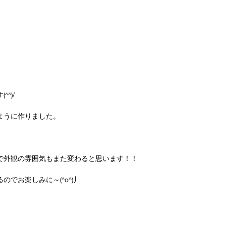
^)/
ように作りました。
で外観の雰囲気もまた変わると思います！！
でお楽しみに～(^o^)丿