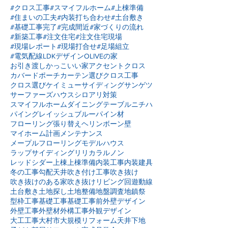
#クロス工事
#スマイフルホーム
#上棟準備
#住まいの工夫
#内装打ち合わせ
#土台敷き
#基礎工事完了
#完成間近
#家づくりの流れ
#新築工事
#注文住宅
#注文住宅現場
#現場レポート
#現場打合せ
#足場組立
#電気配線
LDKデザイン
OLIVEの家
お引き渡し
かっこいい家
アクセントクロス
カバードポーチ
カーテン選び
クロス工事
クロス選び
ケイミュー
サイディング
サンゲツ
サーファーズハウス
シロアリ対策
スマイフルホーム
ダイニングテーブル
ニチハ
パイングレイッシュブルー
パイン材
フローリング張り替え
ヘリンボーン壁
マイホーム計画
メンテナンス
メープルフローリング
モデルハウス
ラップサイディング
リリカラ
ルノン
レッドシダー
上棟
上棟準備
内装工事
内装建具
冬の工事
勾配天井
吹き付け工事
吹き抜け
吹き抜けのある家
吹き抜けリビング
回遊動線
土台敷き
土地探し
土地整備
地盤調査
地鎮祭
型枠工事
基礎工事
基礎工事前
外壁デザイン
外壁工事
外壁材
外構工事
外観デザイン
大工工事
大村市
大規模リフォーム
天井下地