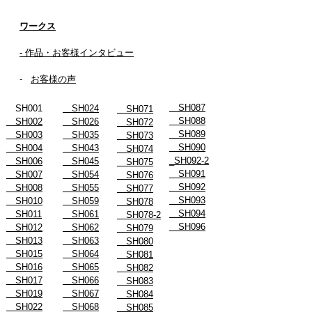
ワークス
- 作品・お客様インタビュー
-
お客様の声
SH087
SH001
SH024
SH071
SH088
SH002
SH026
SH072
SH089
SH003
SH035
SH073
SH090
SH004
SH043
SH074
_SH092-2
SH006
SH045
SH075
SH091
SH007
SH054
SH076
SH092
SH008
SH055
SH077
SH093
SH010
SH059
SH078
SH094
SH011
SH061
SH078-2
SH096
SH012
SH062
SH079
SH013
SH063
SH080
SH015
SH064
SH081
SH016
SH065
SH082
SH017
SH066
SH083
SH019
SH067
SH084
SH022
SH068
SH085