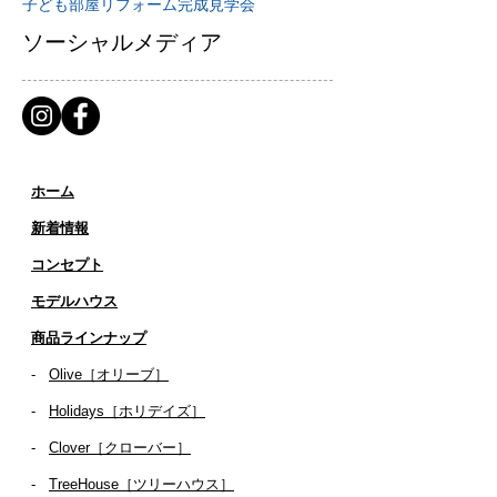
子ども部屋リフォーム
完成見学会
ソーシャルメディア
ホーム
新着情報
コンセプト
​​モデルハウス
商品ラインナップ
-
Olive［オリーブ］
-
Holidays［ホリデイズ］
- ​
Clover［クローバー］
-
TreeHouse［ツリーハウス］