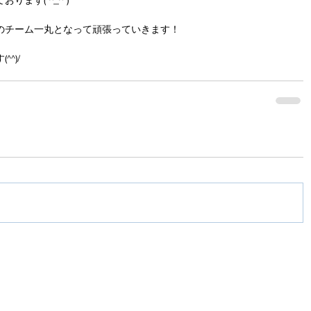
ます(*^_^*)
のチーム一丸となって頑張っていきます！
^)/