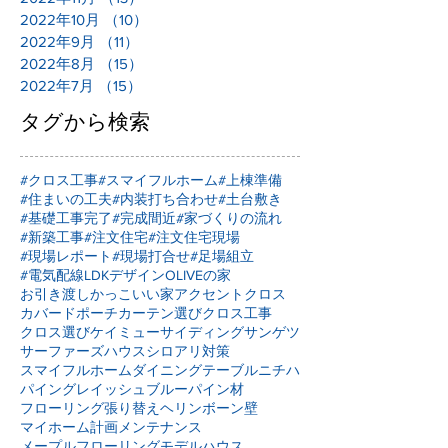
2022年10月
（10）
10件の記事
2022年9月
（11）
11件の記事
2022年8月
（15）
15件の記事
2022年7月
（15）
15件の記事
タグから検索
#クロス工事
#スマイフルホーム
#上棟準備
#住まいの工夫
#内装打ち合わせ
#土台敷き
#基礎工事完了
#完成間近
#家づくりの流れ
#新築工事
#注文住宅
#注文住宅現場
#現場レポート
#現場打合せ
#足場組立
#電気配線
LDKデザイン
OLIVEの家
お引き渡し
かっこいい家
アクセントクロス
カバードポーチ
カーテン選び
クロス工事
クロス選び
ケイミュー
サイディング
サンゲツ
サーファーズハウス
シロアリ対策
スマイフルホーム
ダイニングテーブル
ニチハ
パイングレイッシュブルー
パイン材
フローリング張り替え
ヘリンボーン壁
マイホーム計画
メンテナンス
メープルフローリング
モデルハウス