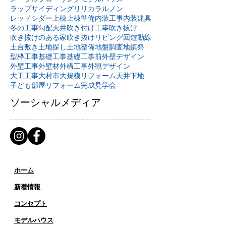
ラップサイディング
リリカラ
ルノン
レッドシダー
上棟
上棟準備
内装工事
内装建具
冬の工事
勾配天井
吹き付け工事
吹き抜け
吹き抜けのある家
吹き抜けリビング
回遊動線
土台敷き
土地探し
土地整備
地盤調査
地鎮祭
型枠工事
基礎工事
基礎工事前
外壁デザイン
外壁工事
外壁材
外構工事
外観デザイン
大工工事
大村市
大規模リフォーム
天井下地
子ども部屋リフォーム
完成見学会
ソーシャルメディア
ホーム
新着情報
コンセプト
​​モデルハウス