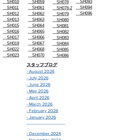
SH093
SH010
SH059
SH078
SH094
SH011
SH061
SH078-2
SH096
SH012
SH062
SH079
SH013
SH063
SH080
SH015
SH064
SH081
SH016
SH065
SH082
SH017
SH066
SH083
SH019
SH067
SH084
SH022
SH068
SH085
SH023
SH070
SH086
スタッフブログ
- August 2026
- July 2026
- June 2026
- May 2026
- April 2026
- March 2026
- February 2026
- January 2026
-------------------------------
- December 2024
- November 2024