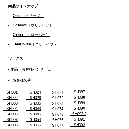
商品ラインナップ
-
Olive［オリーブ］
-
Holidays［ホリデイズ］
- ​
Clover［クローバー］
-
TreeHouse［ツリーハウス］
ワークス
- 作品・お客様インタビュー
-
お客様の声
SH087
SH001
SH024
SH071
SH088
SH002
SH026
SH072
SH089
SH003
SH035
SH073
SH090
SH004
SH043
SH074
_SH092-2
SH006
SH045
SH075
SH091
SH007
SH054
SH076
SH092
SH008
SH055
SH077