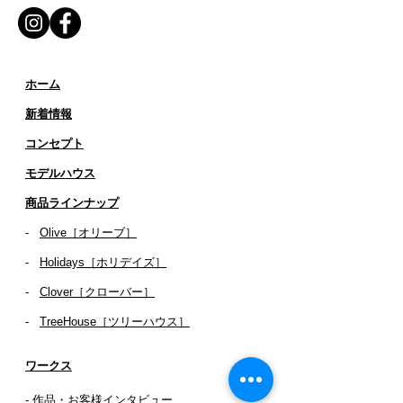
ホーム
新着情報
コンセプト
​​モデルハウス
商品ラインナップ
-
Olive［オリーブ］
-
Holidays［ホリデイズ］
- ​
Clover［クローバー］
-
TreeHouse［ツリーハウス］
ワークス
- 作品・お客様インタビュー