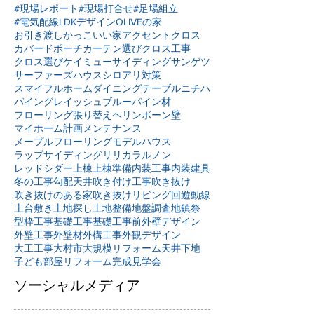
#現場レポート
#現場打合せ
#足場組立
#電気配線
LDKデザイン
OLIVEの家
お引き渡し
かっこいい家
アクセントクロス
カバードポーチ
カーテン選び
クロス工事
クロス選び
ケイミュー
サイディング
サンゲツ
サーファーズハウス
シロアリ対策
スマイフルホーム
ダイニングテーブル
ニチハ
パイングレイッシュブルー
パイン材
フローリング張り替え
ヘリンボーン壁
マイホーム計画
メンテナンス
メープルフローリング
モデルハウス
ラップサイディング
リリカラ
ルノン
レッドシダー
上棟
上棟準備
内装工事
内装建具
冬の工事
勾配天井
吹き付け工事
吹き抜け
吹き抜けのある家
吹き抜けリビング
回遊動線
土台敷き
土地探し
土地整備
地盤調査
地鎮祭
型枠工事
基礎工事
基礎工事前
外壁デザイン
外壁工事
外壁材
外構工事
外観デザイン
大工工事
大村市
大規模リフォーム
天井下地
子ども部屋リフォーム
完成見学会
ソーシャルメディア