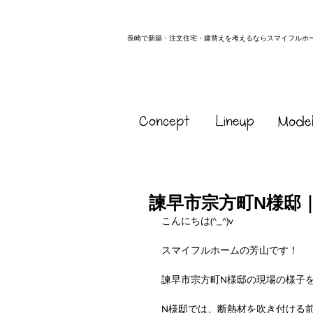
長崎で新築・注文住宅・建替えを考えるならスマイフルホ
諫早市宗方町N様邸
こんにちは(^_^)v
スマイフルホームの芳山です！
諫早市宗方町N様邸の現場の様子
N様邸では、断熱材を吹き付ける