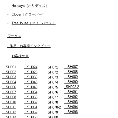
-
Holidays［ホリデイズ］
- ​
Clover［クローバー］
-
TreeHouse［ツリーハウス］
ワークス
- 作品・お客様インタビュー
-
お客様の声
SH087
SH001
SH024
SH071
SH088
SH002
SH026
SH072
SH089
SH003
SH035
SH073
SH090
SH004
SH043
SH074
_SH092-2
SH006
SH045
SH075
SH091
SH007
SH054
SH076
SH092
SH008
SH055
SH077
SH093
SH010
SH059
SH078
SH094
SH011
SH061
SH078-2
SH096
SH012
SH062
SH079
SH013
SH063
SH080