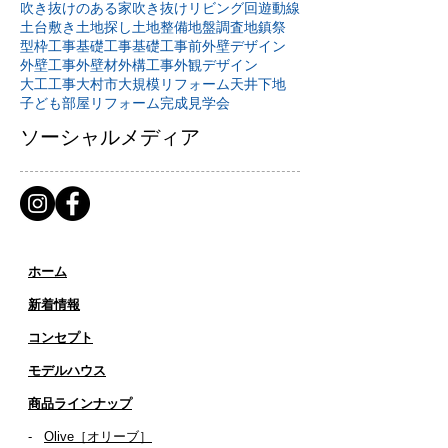
吹き抜けのある家
吹き抜けリビング
回遊動線
土台敷き
土地探し
土地整備
地盤調査
地鎮祭
型枠工事
基礎工事
基礎工事前
外壁デザイン
外壁工事
外壁材
外構工事
外観デザイン
大工工事
大村市
大規模リフォーム
天井下地
子ども部屋リフォーム
完成見学会
ソーシャルメディア
ホーム
新着情報
コンセプト
​​モデルハウス
商品ラインナップ
-
Olive［オリーブ］