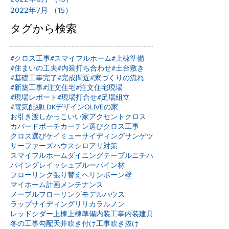
2022年7月
（15）
15件の記事
タグから検索
#クロス工事
#スマイフルホーム
#上棟準備
#住まいの工夫
#内装打ち合わせ
#土台敷き
#基礎工事完了
#完成間近
#家づくりの流れ
#新築工事
#注文住宅
#注文住宅現場
#現場レポート
#現場打合せ
#足場組立
#電気配線
LDKデザイン
OLIVEの家
お引き渡し
かっこいい家
アクセントクロス
カバードポーチ
カーテン選び
クロス工事
クロス選び
ケイミュー
サイディング
サンゲツ
サーファーズハウス
シロアリ対策
スマイフルホーム
ダイニングテーブル
ニチハ
パイングレイッシュブルー
パイン材
フローリング張り替え
ヘリンボーン壁
マイホーム計画
メンテナンス
メープルフローリング
モデルハウス
ラップサイディング
リリカラ
ルノン
レッドシダー
上棟
上棟準備
内装工事
内装建具
冬の工事
勾配天井
吹き付け工事
吹き抜け