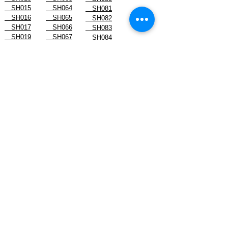
SH015
SH064
SH081
SH016
SH065
SH082
SH017
SH066
SH083
SH019
SH067
SH084
SH022
SH068
SH085
SH023
SH070
SH086
スタッフブログ
- August 2026
- July 2026
- June 2026
- May 2026
- April 2026
- March 2026
- February 2026
- January 2026
-------------------------------
- December 2024
- November 2024
- October 2024
- September 2024
- August 2024