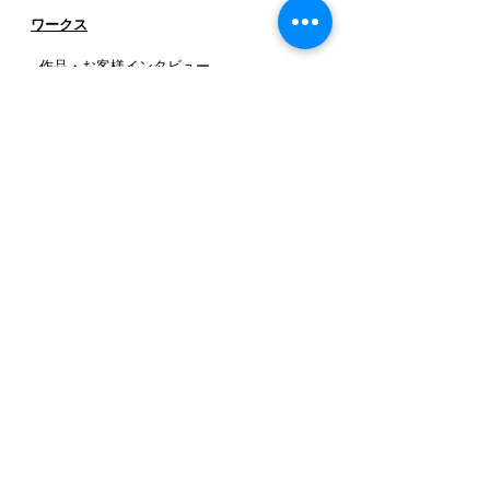
ワークス
- 作品・お客様インタビュー
-
お客様の声
SH087
SH001
SH024
SH071
SH088
SH002
SH026
SH072
SH089
SH003
SH035
SH073
SH090
SH004
SH043
SH074
_SH092-2
SH006
SH045
SH075
SH091
SH007
SH054
SH076
SH092
SH008
SH055
SH077
SH093
SH010
SH059
SH078
SH094
SH011
SH061
SH078-2
SH096
SH012
SH062
SH079
SH013
SH063
SH080
SH015
SH064
SH081
SH016
SH065
SH082
SH017
SH066
SH083
SH019
SH067
SH084
SH022
SH068
SH085
SH023
SH070
SH086