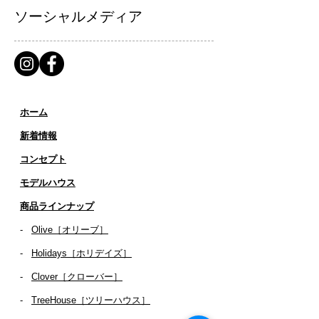
ソーシャルメディア
ホーム
新着情報
コンセプト
​​モデルハウス
商品ラインナップ
-
Olive［オリーブ］
-
Holidays［ホリデイズ］
- ​
Clover［クローバー］
-
TreeHouse［ツリーハウス］