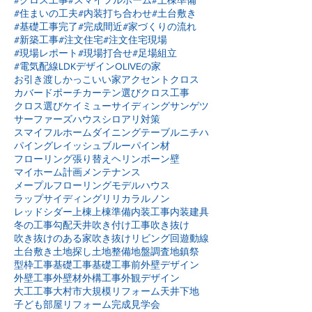
#住まいの工夫
#内装打ち合わせ
#土台敷き
#基礎工事完了
#完成間近
#家づくりの流れ
#新築工事
#注文住宅
#注文住宅現場
#現場レポート
#現場打合せ
#足場組立
#電気配線
LDKデザイン
OLIVEの家
お引き渡し
かっこいい家
アクセントクロス
カバードポーチ
カーテン選び
クロス工事
クロス選び
ケイミュー
サイディング
サンゲツ
サーファーズハウス
シロアリ対策
スマイフルホーム
ダイニングテーブル
ニチハ
パイングレイッシュブルー
パイン材
フローリング張り替え
ヘリンボーン壁
マイホーム計画
メンテナンス
メープルフローリング
モデルハウス
ラップサイディング
リリカラ
ルノン
レッドシダー
上棟
上棟準備
内装工事
内装建具
冬の工事
勾配天井
吹き付け工事
吹き抜け
吹き抜けのある家
吹き抜けリビング
回遊動線
土台敷き
土地探し
土地整備
地盤調査
地鎮祭
型枠工事
基礎工事
基礎工事前
外壁デザイン
外壁工事
外壁材
外構工事
外観デザイン
大工工事
大村市
大規模リフォーム
天井下地
子ども部屋リフォーム
完成見学会