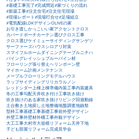
#基礎工事完了
#完成間近
#家づくりの流れ
#新築工事
#注文住宅
#注文住宅現場
#現場レポート
#現場打合せ
#足場組立
#電気配線
LDKデザイン
OLIVEの家
お引き渡し
かっこいい家
アクセントクロス
カバードポーチ
カーテン選び
クロス工事
クロス選び
ケイミュー
サイディング
サンゲツ
サーファーズハウス
シロアリ対策
スマイフルホーム
ダイニングテーブル
ニチハ
パイングレイッシュブルー
パイン材
フローリング張り替え
ヘリンボーン壁
マイホーム計画
メンテナンス
メープルフローリング
モデルハウス
ラップサイディング
リリカラ
ルノン
レッドシダー
上棟
上棟準備
内装工事
内装建具
冬の工事
勾配天井
吹き付け工事
吹き抜け
吹き抜けのある家
吹き抜けリビング
回遊動線
土台敷き
土地探し
土地整備
地盤調査
地鎮祭
型枠工事
基礎工事
基礎工事前
外壁デザイン
外壁工事
外壁材
外構工事
外観デザイン
大工工事
大村市
大規模リフォーム
天井下地
子ども部屋リフォーム
完成見学会