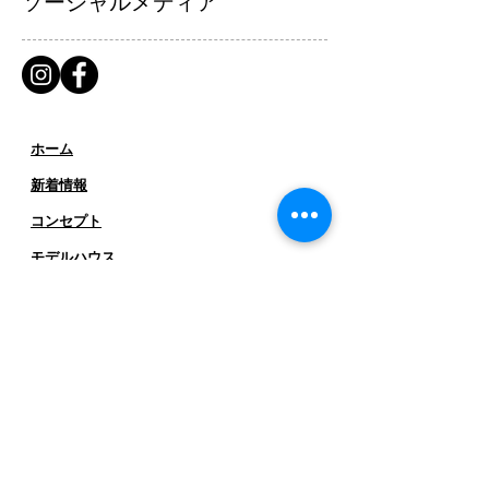
ソーシャルメディア
ホーム
新着情報
コンセプト
​​モデルハウス
商品ラインナップ
-
Olive［オリーブ］
-
Holidays［ホリデイズ］
- ​
Clover［クローバー］
-
TreeHouse［ツリーハウス］