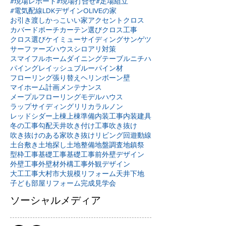
#現場レポート
#現場打合せ
#足場組立
#電気配線
LDKデザイン
OLIVEの家
お引き渡し
かっこいい家
アクセントクロス
カバードポーチ
カーテン選び
クロス工事
クロス選び
ケイミュー
サイディング
サンゲツ
サーファーズハウス
シロアリ対策
スマイフルホーム
ダイニングテーブル
ニチハ
パイングレイッシュブルー
パイン材
フローリング張り替え
ヘリンボーン壁
マイホーム計画
メンテナンス
メープルフローリング
モデルハウス
ラップサイディング
リリカラ
ルノン
レッドシダー
上棟
上棟準備
内装工事
内装建具
冬の工事
勾配天井
吹き付け工事
吹き抜け
吹き抜けのある家
吹き抜けリビング
回遊動線
土台敷き
土地探し
土地整備
地盤調査
地鎮祭
型枠工事
基礎工事
基礎工事前
外壁デザイン
外壁工事
外壁材
外構工事
外観デザイン
大工工事
大村市
大規模リフォーム
天井下地
子ども部屋リフォーム
完成見学会
ソーシャルメディア