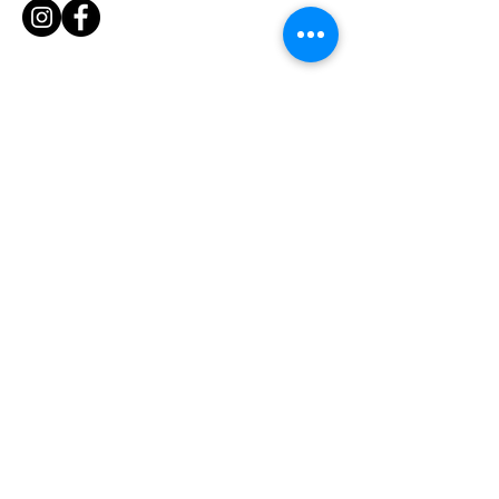
ホーム
新着情報
コンセプト
​​モデルハウス
商品ラインナップ
-
Olive［オリーブ］
-
Holidays［ホリデイズ］
- ​
Clover［クローバー］
-
TreeHouse［ツリーハウス］
ワークス
- 作品・お客様インタビュー