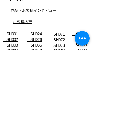
- 作品・お客様インタビュー
-
お客様の声
SH087
SH001
SH024
SH071
SH088
SH002
SH026
SH072
SH089
SH003
SH035
SH073
SH090
SH004
SH043
SH074
_SH092-2
SH006
SH045
SH075
SH091
SH007
SH054
SH076
SH092
SH008
SH055
SH077
SH093
SH010
SH059
SH078
SH094
SH011
SH061
SH078-2
SH096
SH012
SH062
SH079
SH013
SH063
SH080
SH015
SH064
SH081
SH016
SH065
SH082
SH017
SH066
SH083
SH019
SH067
SH084
SH022
SH068
SH085
SH023
SH070
SH086