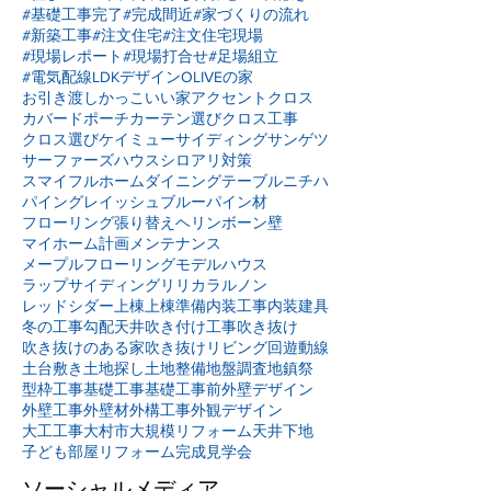
#基礎工事完了
#完成間近
#家づくりの流れ
#新築工事
#注文住宅
#注文住宅現場
#現場レポート
#現場打合せ
#足場組立
#電気配線
LDKデザイン
OLIVEの家
お引き渡し
かっこいい家
アクセントクロス
カバードポーチ
カーテン選び
クロス工事
クロス選び
ケイミュー
サイディング
サンゲツ
サーファーズハウス
シロアリ対策
スマイフルホーム
ダイニングテーブル
ニチハ
パイングレイッシュブルー
パイン材
フローリング張り替え
ヘリンボーン壁
マイホーム計画
メンテナンス
メープルフローリング
モデルハウス
ラップサイディング
リリカラ
ルノン
レッドシダー
上棟
上棟準備
内装工事
内装建具
冬の工事
勾配天井
吹き付け工事
吹き抜け
吹き抜けのある家
吹き抜けリビング
回遊動線
土台敷き
土地探し
土地整備
地盤調査
地鎮祭
型枠工事
基礎工事
基礎工事前
外壁デザイン
外壁工事
外壁材
外構工事
外観デザイン
大工工事
大村市
大規模リフォーム
天井下地
子ども部屋リフォーム
完成見学会
ソーシャルメディア