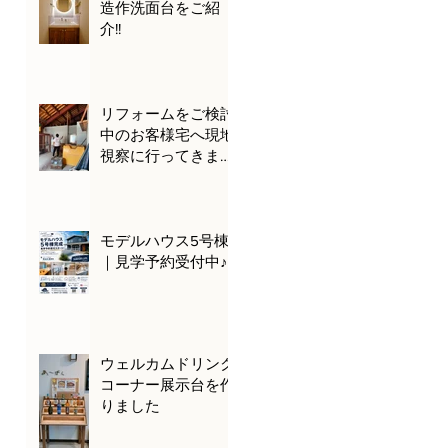
造作洗面台をご紹
介!!
リフォームをご検討
中のお客様宅へ現地
視察に行ってきまし
た🌊🚗
モデルハウス5号棟
｜見学予約受付中♪
ウェルカムドリンク
コーナー展示台を作
りました