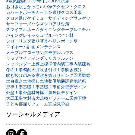
#電気配線
LDKデザイン
OLIVEの家
お引き渡し
かっこいい家
アクセントクロス
カバードポーチ
カーテン選び
クロス工事
クロス選び
ケイミュー
サイディング
サンゲツ
サーファーズハウス
シロアリ対策
スマイフルホーム
ダイニングテーブル
ニチハ
パイングレイッシュブルー
パイン材
フローリング張り替え
ヘリンボーン壁
マイホーム計画
メンテナンス
メープルフローリング
モデルハウス
ラップサイディング
リリカラ
ルノン
レッドシダー
上棟
上棟準備
内装工事
内装建具
冬の工事
勾配天井
吹き付け工事
吹き抜け
吹き抜けのある家
吹き抜けリビング
回遊動線
土台敷き
土地探し
土地整備
地盤調査
地鎮祭
型枠工事
基礎工事
基礎工事前
外壁デザイン
外壁工事
外壁材
外構工事
外観デザイン
大工工事
大村市
大規模リフォーム
天井下地
子ども部屋リフォーム
完成見学会
ソーシャルメディア