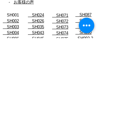
-
お客様の声
SH087
SH001
SH024
SH071
SH088
SH002
SH026
SH072
SH089
SH003
SH035
SH073
SH090
SH004
SH043
SH074
_SH092-2
SH006
SH045
SH075
SH091
SH007
SH054
SH076
SH092
SH008
SH055
SH077
SH093
SH010
SH059
SH078
SH094
SH011
SH061
SH078-2
SH096
SH012
SH062
SH079
SH013
SH063
SH080
SH015
SH064
SH081
SH016
SH065
SH082
SH017
SH066
SH083
SH019
SH067
SH084
SH022
SH068
SH085
SH023
SH070
SH086
スタッフブログ
- August 2026
- July 2026
- June 2026