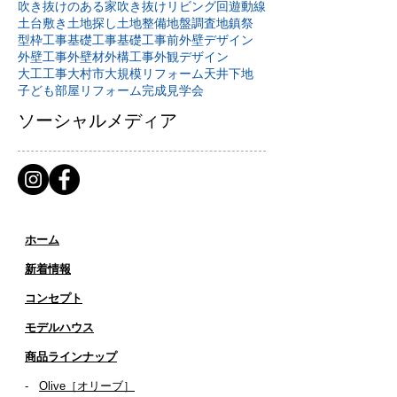
吹き抜けのある家
吹き抜けリビング
回遊動線
土台敷き
土地探し
土地整備
地盤調査
地鎮祭
型枠工事
基礎工事
基礎工事前
外壁デザイン
外壁工事
外壁材
外構工事
外観デザイン
大工工事
大村市
大規模リフォーム
天井下地
子ども部屋リフォーム
完成見学会
ソーシャルメディア
ホーム
新着情報
コンセプト
​​モデルハウス
商品ラインナップ
-
Olive［オリーブ］