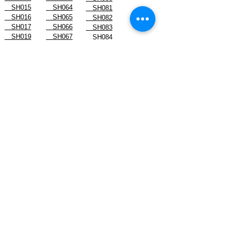
SH015
SH064
SH081
SH016
SH065
SH082
SH017
SH066
SH083
SH019
SH067
SH084
SH022
SH068
SH085
SH023
SH070
SH086
スタッフブログ
- August 2026
- July 2026
- June 2026
- May 2026
- April 2026
- March 2026
- February 2026
- January 2026
-------------------------------
- December 2024
- November 2024
- October 2024
- September 2024
- August 2024