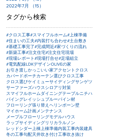
2022年7月
（15）
15件の記事
タグから検索
#クロス工事
#スマイフルホーム
#上棟準備
#住まいの工夫
#内装打ち合わせ
#土台敷き
#基礎工事完了
#完成間近
#家づくりの流れ
#新築工事
#注文住宅
#注文住宅現場
#現場レポート
#現場打合せ
#足場組立
#電気配線
LDKデザイン
OLIVEの家
お引き渡し
かっこいい家
アクセントクロス
カバードポーチ
カーテン選び
クロス工事
クロス選び
ケイミュー
サイディング
サンゲツ
サーファーズハウス
シロアリ対策
スマイフルホーム
ダイニングテーブル
ニチハ
パイングレイッシュブルー
パイン材
フローリング張り替え
ヘリンボーン壁
マイホーム計画
メンテナンス
メープルフローリング
モデルハウス
ラップサイディング
リリカラ
ルノン
レッドシダー
上棟
上棟準備
内装工事
内装建具
冬の工事
勾配天井
吹き付け工事
吹き抜け