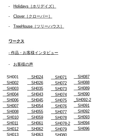
-
Holidays［ホリデイズ］
- ​
Clover［クローバー］
-
TreeHouse［ツリーハウス］
ワークス
- 作品・お客様インタビュー
-
お客様の声
SH087
SH001
SH024
SH071
SH088
SH002
SH026
SH072
SH089
SH003
SH035
SH073
SH090
SH004
SH043
SH074
_SH092-2
SH006
SH045
SH075
SH091
SH007
SH054
SH076
SH092
SH008
SH055
SH077
SH093
SH010
SH059
SH078
SH094
SH011
SH061
SH078-2
SH096
SH012
SH062
SH079
SH013
SH063
SH080