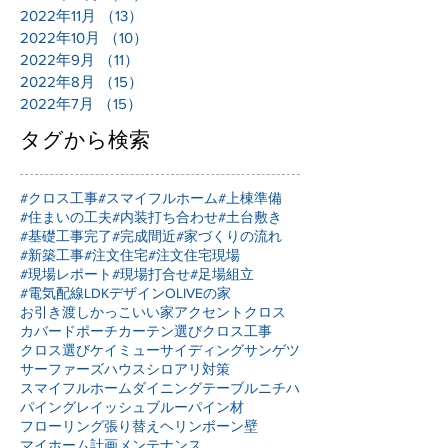
2022年11月
（13）
13件の記事
2022年10月
（10）
10件の記事
2022年9月
（11）
11件の記事
2022年8月
（15）
15件の記事
2022年7月
（15）
15件の記事
タグから検索
#クロス工事
#スマイフルホーム
#上棟準備
#住まいの工夫
#内装打ち合わせ
#土台敷き
#基礎工事完了
#完成間近
#家づくりの流れ
#新築工事
#注文住宅
#注文住宅現場
#現場レポート
#現場打合せ
#足場組立
#電気配線
LDKデザイン
OLIVEの家
お引き渡し
かっこいい家
アクセントクロス
カバードポーチ
カーテン選び
クロス工事
クロス選び
ケイミュー
サイディング
サンゲツ
サーファーズハウス
シロアリ対策
スマイフルホーム
ダイニングテーブル
ニチハ
パイングレイッシュブルー
パイン材
フローリング張り替え
ヘリンボーン壁
マイホーム計画
メンテナンス