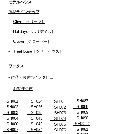
​​モデルハウス
商品ラインナップ
-
Olive［オリーブ］
-
Holidays［ホリデイズ］
- ​
Clover［クローバー］
-
TreeHouse［ツリーハウス］
ワークス
- 作品・お客様インタビュー
-
お客様の声
SH087
SH001
SH024
SH071
SH088
SH002
SH026
SH072
SH089
SH003
SH035
SH073
SH090
SH004
SH043
SH074
_SH092-2
SH006
SH045
SH075
SH091
SH007
SH054
SH076