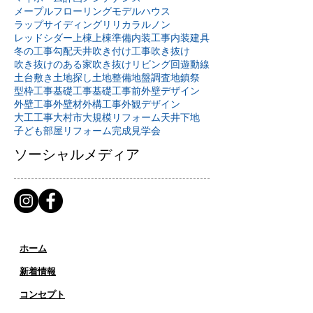
メープルフローリング
モデルハウス
ラップサイディング
リリカラ
ルノン
レッドシダー
上棟
上棟準備
内装工事
内装建具
冬の工事
勾配天井
吹き付け工事
吹き抜け
吹き抜けのある家
吹き抜けリビング
回遊動線
土台敷き
土地探し
土地整備
地盤調査
地鎮祭
型枠工事
基礎工事
基礎工事前
外壁デザイン
外壁工事
外壁材
外構工事
外観デザイン
大工工事
大村市
大規模リフォーム
天井下地
子ども部屋リフォーム
完成見学会
ソーシャルメディア
ホーム
新着情報
コンセプト