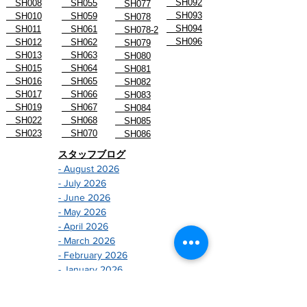
SH092
SH008
SH055
SH077
SH093
SH010
SH059
SH078
SH094
SH011
SH061
SH078-2
SH096
SH012
SH062
SH079
SH013
SH063
SH080
SH015
SH064
SH081
SH016
SH065
SH082
SH017
SH066
SH083
SH019
SH067
SH084
SH022
SH068
SH085
SH023
SH070
SH086
スタッフブログ
- August 2026
- July 2026
- June 2026
- May 2026
- April 2026
- March 2026
- February 2026
- January 2026
-------------------------------
- December 2024