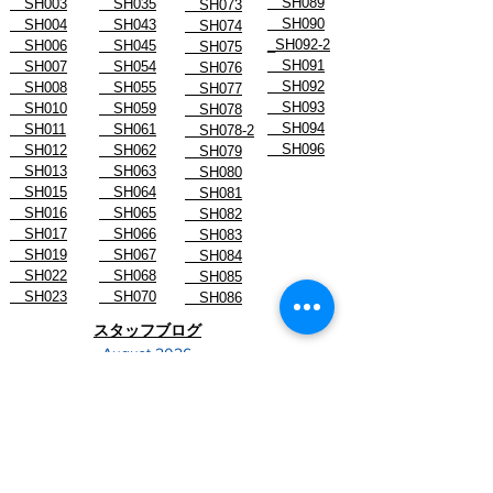
SH089
SH003
SH035
SH073
SH090
SH004
SH043
SH074
_SH092-2
SH006
SH045
SH075
SH091
SH007
SH054
SH076
SH092
SH008
SH055
SH077
SH093
SH010
SH059
SH078
SH094
SH011
SH061
SH078-2
SH096
SH012
SH062
SH079
SH013
SH063
SH080
SH015
SH064
SH081
SH016
SH065
SH082
SH017
SH066
SH083
SH019
SH067
SH084
SH022
SH068
SH085
SH023
SH070
SH086
スタッフブログ
- August 2026
- July 2026
- June 2026
- May 2026
- April 2026
- March 2026
- February 2026