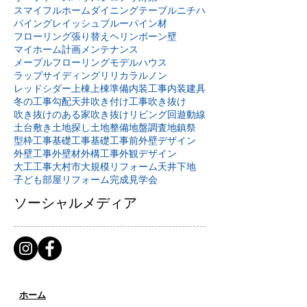
スマイフルホーム
ダイニングテーブル
ニチハ
パイングレイッシュブルー
パイン材
フローリング張り替え
ヘリンボーン壁
マイホーム計画
メンテナンス
メープルフローリング
モデルハウス
ラップサイディング
リリカラ
ルノン
レッドシダー
上棟
上棟準備
内装工事
内装建具
冬の工事
勾配天井
吹き付け工事
吹き抜け
吹き抜けのある家
吹き抜けリビング
回遊動線
土台敷き
土地探し
土地整備
地盤調査
地鎮祭
型枠工事
基礎工事
基礎工事前
外壁デザイン
外壁工事
外壁材
外構工事
外観デザイン
大工工事
大村市
大規模リフォーム
天井下地
子ども部屋リフォーム
完成見学会
ソーシャルメディア
ホーム