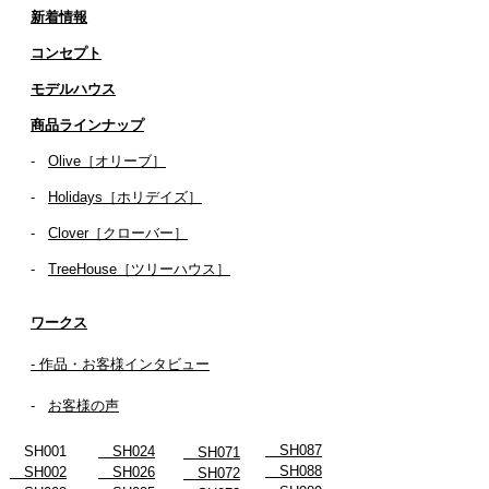
新着情報
コンセプト
​​モデルハウス
商品ラインナップ
-
Olive［オリーブ］
-
Holidays［ホリデイズ］
- ​
Clover［クローバー］
-
TreeHouse［ツリーハウス］
ワークス
- 作品・お客様インタビュー
-
お客様の声
SH087
SH001
SH024
SH071
SH088
SH002
SH026
SH072