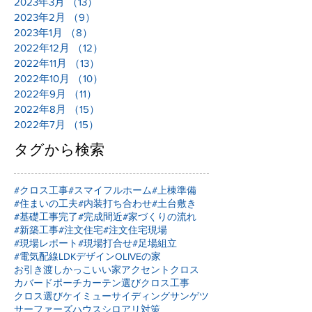
2023年3月
（13）
13件の記事
2023年2月
（9）
9件の記事
2023年1月
（8）
8件の記事
2022年12月
（12）
12件の記事
2022年11月
（13）
13件の記事
2022年10月
（10）
10件の記事
2022年9月
（11）
11件の記事
2022年8月
（15）
15件の記事
2022年7月
（15）
15件の記事
タグから検索
#クロス工事
#スマイフルホーム
#上棟準備
#住まいの工夫
#内装打ち合わせ
#土台敷き
#基礎工事完了
#完成間近
#家づくりの流れ
#新築工事
#注文住宅
#注文住宅現場
#現場レポート
#現場打合せ
#足場組立
#電気配線
LDKデザイン
OLIVEの家
お引き渡し
かっこいい家
アクセントクロス
カバードポーチ
カーテン選び
クロス工事
クロス選び
ケイミュー
サイディング
サンゲツ
サーファーズハウス
シロアリ対策