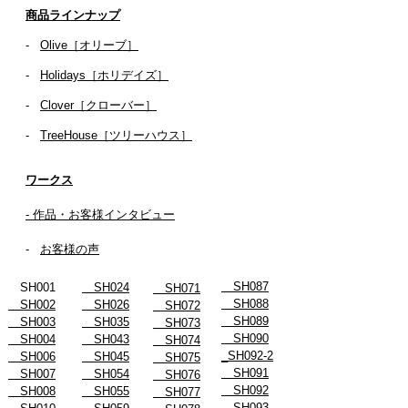
商品ラインナップ
-
Olive［オリーブ］
-
Holidays［ホリデイズ］
- ​
Clover［クローバー］
-
TreeHouse［ツリーハウス］
ワークス
- 作品・お客様インタビュー
-
お客様の声
SH087
SH001
SH024
SH071
SH088
SH002
SH026
SH072
SH089
SH003
SH035
SH073
SH090
SH004
SH043
SH074
_SH092-2
SH006
SH045
SH075
SH091
SH007
SH054
SH076
SH092
SH008
SH055
SH077
SH093