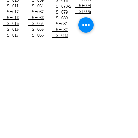
SH010
SH059
SH078
SH094
SH011
SH061
SH078-2
SH096
SH012
SH062
SH079
SH013
SH063
SH080
SH015
SH064
SH081
SH016
SH065
SH082
SH017
SH066
SH083
SH019
SH067
SH084
SH022
SH068
SH085
SH023
SH070
SH086
スタッフブログ
- August 2026
- July 2026
- June 2026
- May 2026
- April 2026
- March 2026
- February 2026
- January 2026
-------------------------------
- December 2024
- November 2024