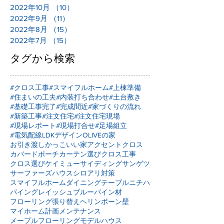
2022年10月
（10）
10件の記事
2022年9月
（11）
11件の記事
2022年8月
（15）
15件の記事
2022年7月
（15）
15件の記事
タグから検索
#クロス工事
#スマイフルホーム
#上棟準備
#住まいの工夫
#内装打ち合わせ
#土台敷き
#基礎工事完了
#完成間近
#家づくりの流れ
#新築工事
#注文住宅
#注文住宅現場
#現場レポート
#現場打合せ
#足場組立
#電気配線
LDKデザイン
OLIVEの家
お引き渡し
かっこいい家
アクセントクロス
カバードポーチ
カーテン選び
クロス工事
クロス選び
ケイミュー
サイディング
サンゲツ
サーファーズハウス
シロアリ対策
スマイフルホーム
ダイニングテーブル
ニチハ
パイングレイッシュブルー
パイン材
フローリング張り替え
ヘリンボーン壁
マイホーム計画
メンテナンス
メープルフローリング
モデルハウス