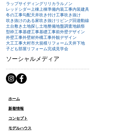
ラップサイディング
リリカラ
ルノン
レッドシダー
上棟
上棟準備
内装工事
内装建具
冬の工事
勾配天井
吹き付け工事
吹き抜け
吹き抜けのある家
吹き抜けリビング
回遊動線
土台敷き
土地探し
土地整備
地盤調査
地鎮祭
型枠工事
基礎工事
基礎工事前
外壁デザイン
外壁工事
外壁材
外構工事
外観デザイン
大工工事
大村市
大規模リフォーム
天井下地
子ども部屋リフォーム
完成見学会
ソーシャルメディア
ホーム
新着情報
コンセプト
​​モデルハウス