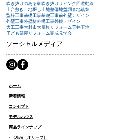
吹き抜けのある家
吹き抜けリビング
回遊動線
土台敷き
土地探し
土地整備
地盤調査
地鎮祭
型枠工事
基礎工事
基礎工事前
外壁デザイン
外壁工事
外壁材
外構工事
外観デザイン
大工工事
大村市
大規模リフォーム
天井下地
子ども部屋リフォーム
完成見学会
ソーシャルメディア
ホーム
新着情報
コンセプト
​​モデルハウス
商品ラインナップ
-
Olive［オリーブ］