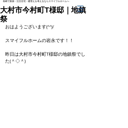
長崎で新築・注文住宅・建替えを考えるならスマイフルホームへ
大村市今村町T様邸｜地鎮
祭
おはようございます(^^)/
スマイフルホームの岩永です！！
昨日は大村市今村町T様邸の地鎮祭でし
た(＾◇＾)