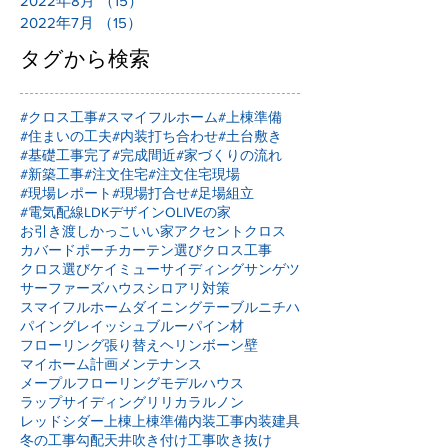
2022年8月
（15）
15件の記事
2022年7月
（15）
15件の記事
タグから検索
#クロス工事
#スマイフルホーム
#上棟準備
#住まいの工夫
#内装打ち合わせ
#土台敷き
#基礎工事完了
#完成間近
#家づくりの流れ
#新築工事
#注文住宅
#注文住宅現場
#現場レポート
#現場打合せ
#足場組立
#電気配線
LDKデザイン
OLIVEの家
お引き渡し
かっこいい家
アクセントクロス
カバードポーチ
カーテン選び
クロス工事
クロス選び
ケイミュー
サイディング
サンゲツ
サーファーズハウス
シロアリ対策
スマイフルホーム
ダイニングテーブル
ニチハ
パイングレイッシュブルー
パイン材
フローリング張り替え
ヘリンボーン壁
マイホーム計画
メンテナンス
メープルフローリング
モデルハウス
ラップサイディング
リリカラ
ルノン
レッドシダー
上棟
上棟準備
内装工事
内装建具
冬の工事
勾配天井
吹き付け工事
吹き抜け