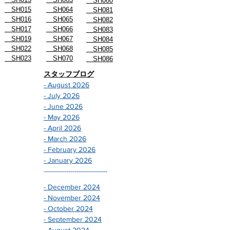
SH080
SH015
SH064
SH081
SH016
SH065
SH082
SH017
SH066
SH083
SH019
SH067
SH084
SH022
SH068
SH085
SH023
SH070
SH086
スタッフブログ
- August 2026
- July 2026
- June 2026
- May 2026
- April 2026
- March 2026
- February 2026
- January 2026
-------------------------------
- December 2024
- November 2024
- October 2024
- September 2024
- August 2024