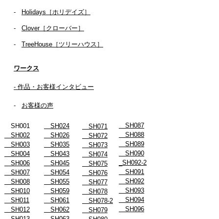
-
Holidays［ホリデイズ］
- ​
Clover［クローバー］
-
TreeHouse［ツリーハウス］
ワークス
- 作品・お客様インタビュー
-
お客様の声
SH087
SH001
SH024
SH071
SH088
SH002
SH026
SH072
SH089
SH003
SH035
SH073
SH090
SH004
SH043
SH074
_SH092-2
SH006
SH045
SH075
SH091
SH007
SH054
SH076
SH092
SH008
SH055
SH077
SH093
SH010
SH059
SH078
SH094
SH011
SH061
SH078-2
SH096
SH012
SH062
SH079
SH013
SH063