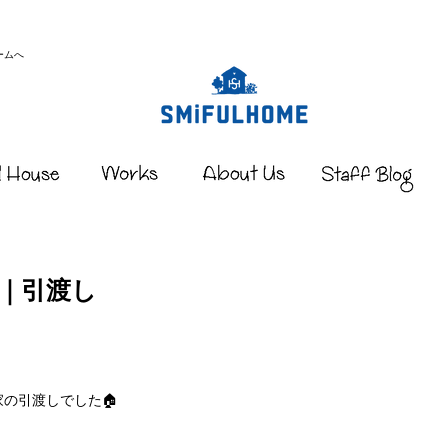
ームへ
邸｜引渡し
家の引渡しでした🏠