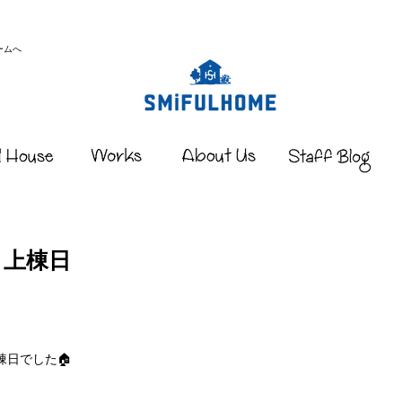
ームへ
｜上棟日
棟日でした🏠