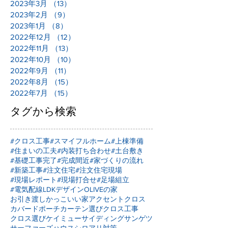
2023年3月
（13）
13件の記事
2023年2月
（9）
9件の記事
2023年1月
（8）
8件の記事
2022年12月
（12）
12件の記事
2022年11月
（13）
13件の記事
2022年10月
（10）
10件の記事
2022年9月
（11）
11件の記事
2022年8月
（15）
15件の記事
2022年7月
（15）
15件の記事
タグから検索
#クロス工事
#スマイフルホーム
#上棟準備
#住まいの工夫
#内装打ち合わせ
#土台敷き
#基礎工事完了
#完成間近
#家づくりの流れ
#新築工事
#注文住宅
#注文住宅現場
#現場レポート
#現場打合せ
#足場組立
#電気配線
LDKデザイン
OLIVEの家
お引き渡し
かっこいい家
アクセントクロス
カバードポーチ
カーテン選び
クロス工事
クロス選び
ケイミュー
サイディング
サンゲツ
サーファーズハウス
シロアリ対策