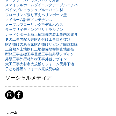
スマイフルホーム
ダイニングテーブル
ニチハ
パイングレイッシュブルー
パイン材
フローリング張り替え
ヘリンボーン壁
マイホーム計画
メンテナンス
メープルフローリング
モデルハウス
ラップサイディング
リリカラ
ルノン
レッドシダー
上棟
上棟準備
内装工事
内装建具
冬の工事
勾配天井
吹き付け工事
吹き抜け
吹き抜けのある家
吹き抜けリビング
回遊動線
土台敷き
土地探し
土地整備
地盤調査
地鎮祭
型枠工事
基礎工事
基礎工事前
外壁デザイン
外壁工事
外壁材
外構工事
外観デザイン
大工工事
大村市
大規模リフォーム
天井下地
子ども部屋リフォーム
完成見学会
ソーシャルメディア
ホーム