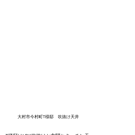
大村市今村町T様邸　吹抜け天井