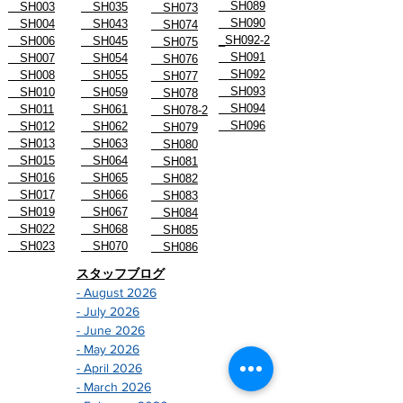
SH089
SH003
SH035
SH073
SH090
SH004
SH043
SH074
_SH092-2
SH006
SH045
SH075
SH091
SH007
SH054
SH076
SH092
SH008
SH055
SH077
SH093
SH010
SH059
SH078
SH094
SH011
SH061
SH078-2
SH096
SH012
SH062
SH079
SH013
SH063
SH080
SH015
SH064
SH081
SH016
SH065
SH082
SH017
SH066
SH083
SH019
SH067
SH084
SH022
SH068
SH085
SH023
SH070
SH086
スタッフブログ
- August 2026
- July 2026
- June 2026
- May 2026
- April 2026
- March 2026