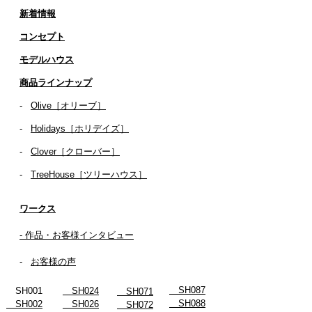
新着情報
コンセプト
​​モデルハウス
商品ラインナップ
-
Olive［オリーブ］
-
Holidays［ホリデイズ］
- ​
Clover［クローバー］
-
TreeHouse［ツリーハウス］
ワークス
- 作品・お客様インタビュー
-
お客様の声
SH087
SH001
SH024
SH071
SH088
SH002
SH026
SH072