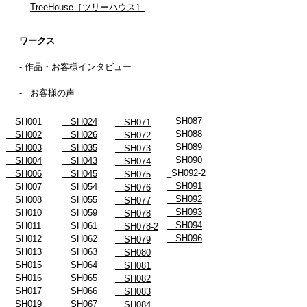
-
TreeHouse［ツリーハウス］
ワークス
- 作品・お客様インタビュー
-
お客様の声
SH087
SH001
SH024
SH071
SH088
SH002
SH026
SH072
SH089
SH003
SH035
SH073
SH090
SH004
SH043
SH074
_SH092-2
SH006
SH045
SH075
SH091
SH007
SH054
SH076
SH092
SH008
SH055
SH077
SH093
SH010
SH059
SH078
SH094
SH011
SH061
SH078-2
SH096
SH012
SH062
SH079
SH013
SH063
SH080
SH015
SH064
SH081
SH016
SH065
SH082
SH017
SH066
SH083
SH019
SH067
SH084