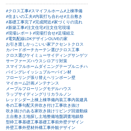
#クロス工事
#スマイフルホーム
#上棟準備
#住まいの工夫
#内装打ち合わせ
#土台敷き
#基礎工事完了
#完成間近
#家づくりの流れ
#新築工事
#注文住宅
#注文住宅現場
#現場レポート
#現場打合せ
#足場組立
#電気配線
LDKデザイン
OLIVEの家
お引き渡し
かっこいい家
アクセントクロス
カバードポーチ
カーテン選び
クロス工事
クロス選び
ケイミュー
サイディング
サンゲツ
サーファーズハウス
シロアリ対策
スマイフルホーム
ダイニングテーブル
ニチハ
パイングレイッシュブルー
パイン材
フローリング張り替え
ヘリンボーン壁
マイホーム計画
メンテナンス
メープルフローリング
モデルハウス
ラップサイディング
リリカラ
ルノン
レッドシダー
上棟
上棟準備
内装工事
内装建具
冬の工事
勾配天井
吹き付け工事
吹き抜け
吹き抜けのある家
吹き抜けリビング
回遊動線
土台敷き
土地探し
土地整備
地盤調査
地鎮祭
型枠工事
基礎工事
基礎工事前
外壁デザイン
外壁工事
外壁材
外構工事
外観デザイン