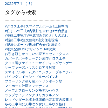
2022年7月
（15）
15件の記事
タグから検索
#クロス工事
#スマイフルホーム
#上棟準備
#住まいの工夫
#内装打ち合わせ
#土台敷き
#基礎工事完了
#完成間近
#家づくりの流れ
#新築工事
#注文住宅
#注文住宅現場
#現場レポート
#現場打合せ
#足場組立
#電気配線
LDKデザイン
OLIVEの家
お引き渡し
かっこいい家
アクセントクロス
カバードポーチ
カーテン選び
クロス工事
クロス選び
ケイミュー
サイディング
サンゲツ
サーファーズハウス
シロアリ対策
スマイフルホーム
ダイニングテーブル
ニチハ
パイングレイッシュブルー
パイン材
フローリング張り替え
ヘリンボーン壁
マイホーム計画
メンテナンス
メープルフローリング
モデルハウス
ラップサイディング
リリカラ
ルノン
レッドシダー
上棟
上棟準備
内装工事
内装建具
冬の工事
勾配天井
吹き付け工事
吹き抜け