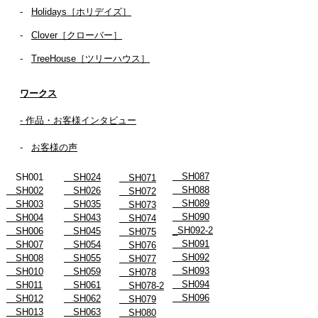
-
Holidays［ホリデイズ］
- ​
Clover［クローバー］
-
TreeHouse［ツリーハウス］
ワークス
- 作品・お客様インタビュー
-
お客様の声
SH087
SH001
SH024
SH071
SH088
SH002
SH026
SH072
SH089
SH003
SH035
SH073
SH090
SH004
SH043
SH074
_SH092-2
SH006
SH045
SH075
SH091
SH007
SH054
SH076
SH092
SH008
SH055
SH077
SH093
SH010
SH059
SH078
SH094
SH011
SH061
SH078-2
SH096
SH012
SH062
SH079
SH013
SH063
SH080