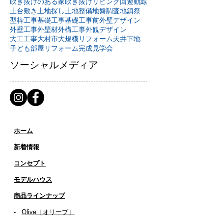
吹き抜けのある家
吹き抜けリビング
回遊動線
土台敷き
土地探し
土地整備
地盤調査
地鎮祭
型枠工事
基礎工事
基礎工事前
外壁デザイン
外壁工事
外壁材
外構工事
外観デザイン
大工工事
大村市
大規模リフォーム
天井下地
子ども部屋リフォーム
完成見学会
ソーシャルメディア
ホーム
新着情報
コンセプト
​​モデルハウス
商品ラインナップ
-
Olive［オリーブ］