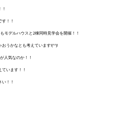
！！
です！！
かもモデルハウスと2棟同時見学会を開催！！
うかなとも考えています!(^^)!
ちらが人気なのか！！
考えています！！
さい！！