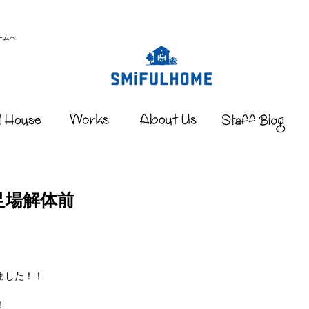
ームへ
足場解体前
ました！！
！