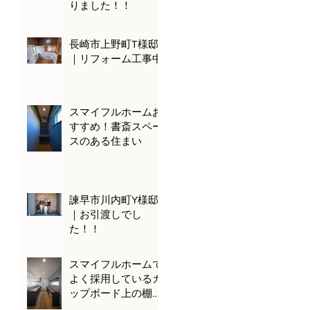
りました！！
長崎市上野町T様邸
｜リフォーム工事中
スマイフルホームお
すすめ！書斎スペー
スのある住まい
諫早市川内町Y様邸
｜お引渡しでし
た！！
スマイフルホームで
よく採用しているカ
ップボード上の棚を
ご紹介！