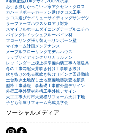
#電気配線
LDKデザイン
OLIVEの家
お引き渡し
かっこいい家
アクセントクロス
カバードポーチ
カーテン選び
クロス工事
クロス選び
ケイミュー
サイディング
サンゲツ
サーファーズハウス
シロアリ対策
スマイフルホーム
ダイニングテーブル
ニチハ
パイングレイッシュブルー
パイン材
フローリング張り替え
ヘリンボーン壁
マイホーム計画
メンテナンス
メープルフローリング
モデルハウス
ラップサイディング
リリカラ
ルノン
レッドシダー
上棟
上棟準備
内装工事
内装建具
冬の工事
勾配天井
吹き付け工事
吹き抜け
吹き抜けのある家
吹き抜けリビング
回遊動線
土台敷き
土地探し
土地整備
地盤調査
地鎮祭
型枠工事
基礎工事
基礎工事前
外壁デザイン
外壁工事
外壁材
外構工事
外観デザイン
大工工事
大村市
大規模リフォーム
天井下地
子ども部屋リフォーム
完成見学会
ソーシャルメディア