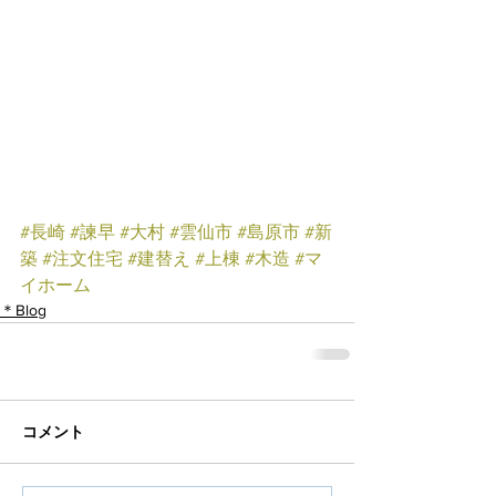
#長崎
#諫早
#大村
#雲仙市
#島原市
#新
築
#注文住宅
#建替え
#上棟
#木造
#マ
イホーム
＊Blog
コメント