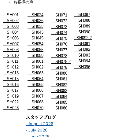
-
お客様の声
SH087
SH001
SH024
SH071
SH088
SH002
SH026
SH072
SH089
SH003
SH035
SH073
SH090
SH004
SH043
SH074
_SH092-2
SH006
SH045
SH075
SH091
SH007
SH054
SH076
SH092
SH008
SH055
SH077
SH093
SH010
SH059
SH078
SH094
SH011
SH061
SH078-2
SH096
SH012
SH062
SH079
SH013
SH063
SH080
SH015
SH064
SH081
SH016
SH065
SH082
SH017
SH066
SH083
SH019
SH067
SH084
SH022
SH068
SH085
SH023
SH070
SH086
スタッフブログ
- August 2026
- July 2026
- June 2026