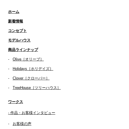
ホーム
新着情報
コンセプト
​​モデルハウス
商品ラインナップ
-
Olive［オリーブ］
-
Holidays［ホリデイズ］
- ​
Clover［クローバー］
-
TreeHouse［ツリーハウス］
ワークス
- 作品・お客様インタビュー
-
お客様の声