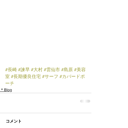
#長崎
#諫早
#大村
#雲仙市
#島原
#美容
室
#長期優良住宅
#サーフ
#カバードポ
ーチ
＊Blog
コメント