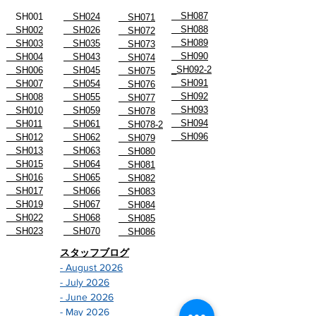
SH087
SH001
SH024
SH071
SH088
SH002
SH026
SH072
SH089
SH003
SH035
SH073
SH090
SH004
SH043
SH074
_SH092-2
SH006
SH045
SH075
SH091
SH007
SH054
SH076
SH092
SH008
SH055
SH077
SH093
SH010
SH059
SH078
SH094
SH011
SH061
SH078-2
SH096
SH012
SH062
SH079
SH013
SH063
SH080
SH015
SH064
SH081
SH016
SH065
SH082
SH017
SH066
SH083
SH019
SH067
SH084
SH022
SH068
SH085
SH023
SH070
SH086
スタッフブログ
- August 2026
- July 2026
- June 2026
- May 2026