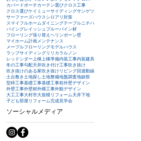
カバードポーチ
カーテン選び
クロス工事
クロス選び
ケイミュー
サイディング
サンゲツ
サーファーズハウス
シロアリ対策
スマイフルホーム
ダイニングテーブル
ニチハ
パイングレイッシュブルー
パイン材
フローリング張り替え
ヘリンボーン壁
マイホーム計画
メンテナンス
メープルフローリング
モデルハウス
ラップサイディング
リリカラ
ルノン
レッドシダー
上棟
上棟準備
内装工事
内装建具
冬の工事
勾配天井
吹き付け工事
吹き抜け
吹き抜けのある家
吹き抜けリビング
回遊動線
土台敷き
土地探し
土地整備
地盤調査
地鎮祭
型枠工事
基礎工事
基礎工事前
外壁デザイン
外壁工事
外壁材
外構工事
外観デザイン
大工工事
大村市
大規模リフォーム
天井下地
子ども部屋リフォーム
完成見学会
ソーシャルメディア