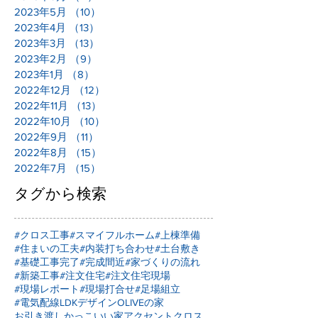
2023年5月
（10）
10件の記事
2023年4月
（13）
13件の記事
2023年3月
（13）
13件の記事
2023年2月
（9）
9件の記事
2023年1月
（8）
8件の記事
2022年12月
（12）
12件の記事
2022年11月
（13）
13件の記事
2022年10月
（10）
10件の記事
2022年9月
（11）
11件の記事
2022年8月
（15）
15件の記事
2022年7月
（15）
15件の記事
タグから検索
#クロス工事
#スマイフルホーム
#上棟準備
#住まいの工夫
#内装打ち合わせ
#土台敷き
#基礎工事完了
#完成間近
#家づくりの流れ
#新築工事
#注文住宅
#注文住宅現場
#現場レポート
#現場打合せ
#足場組立
#電気配線
LDKデザイン
OLIVEの家
お引き渡し
かっこいい家
アクセントクロス