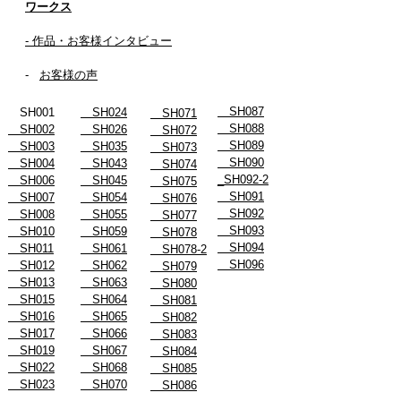
ワークス
- 作品・お客様インタビュー
-
お客様の声
SH087
SH001
SH024
SH071
SH088
SH002
SH026
SH072
SH089
SH003
SH035
SH073
SH090
SH004
SH043
SH074
_SH092-2
SH006
SH045
SH075
SH091
SH007
SH054
SH076
SH092
SH008
SH055
SH077
SH093
SH010
SH059
SH078
SH094
SH011
SH061
SH078-2
SH096
SH012
SH062
SH079
SH013
SH063
SH080
SH015
SH064
SH081
SH016
SH065
SH082
SH017
SH066
SH083
SH019
SH067
SH084
SH022
SH068
SH085
SH023
SH070
SH086