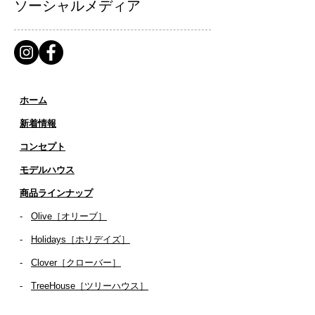
ソーシャルメディア
ホーム
新着情報
コンセプト
​​モデルハウス
商品ラインナップ
-
Olive［オリーブ］
-
Holidays［ホリデイズ］
- ​
Clover［クローバー］
-
TreeHouse［ツリーハウス］