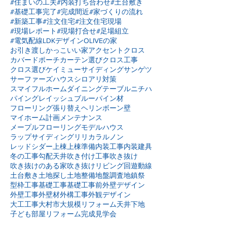
#住まいの工夫
#内装打ち合わせ
#土台敷き
#基礎工事完了
#完成間近
#家づくりの流れ
#新築工事
#注文住宅
#注文住宅現場
#現場レポート
#現場打合せ
#足場組立
#電気配線
LDKデザイン
OLIVEの家
お引き渡し
かっこいい家
アクセントクロス
カバードポーチ
カーテン選び
クロス工事
クロス選び
ケイミュー
サイディング
サンゲツ
サーファーズハウス
シロアリ対策
スマイフルホーム
ダイニングテーブル
ニチハ
パイングレイッシュブルー
パイン材
フローリング張り替え
ヘリンボーン壁
マイホーム計画
メンテナンス
メープルフローリング
モデルハウス
ラップサイディング
リリカラ
ルノン
レッドシダー
上棟
上棟準備
内装工事
内装建具
冬の工事
勾配天井
吹き付け工事
吹き抜け
吹き抜けのある家
吹き抜けリビング
回遊動線
土台敷き
土地探し
土地整備
地盤調査
地鎮祭
型枠工事
基礎工事
基礎工事前
外壁デザイン
外壁工事
外壁材
外構工事
外観デザイン
大工工事
大村市
大規模リフォーム
天井下地
子ども部屋リフォーム
完成見学会