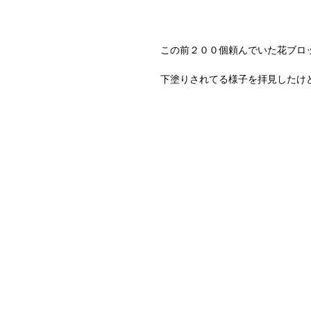
この前２００個頼んでいた花ブロ
下塗りされてる様子を拝見したけどな