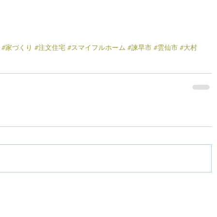
#家づくり
#注文住宅
#スマイフルホーム
#諫早市
#雲仙市
#大村