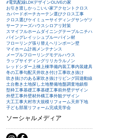
#電気配線
LDKデザイン
OLIVEの家
お引き渡し
かっこいい家
アクセントクロス
カバードポーチ
カーテン選び
クロス工事
クロス選び
ケイミュー
サイディング
サンゲツ
サーファーズハウス
シロアリ対策
スマイフルホーム
ダイニングテーブル
ニチハ
パイングレイッシュブルー
パイン材
フローリング張り替え
ヘリンボーン壁
マイホーム計画
メンテナンス
メープルフローリング
モデルハウス
ラップサイディング
リリカラ
ルノン
レッドシダー
上棟
上棟準備
内装工事
内装建具
冬の工事
勾配天井
吹き付け工事
吹き抜け
吹き抜けのある家
吹き抜けリビング
回遊動線
土台敷き
土地探し
土地整備
地盤調査
地鎮祭
型枠工事
基礎工事
基礎工事前
外壁デザイン
外壁工事
外壁材
外構工事
外観デザイン
大工工事
大村市
大規模リフォーム
天井下地
子ども部屋リフォーム
完成見学会
ソーシャルメディア