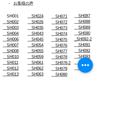
-
お客様の声
SH087
SH001
SH024
SH071
SH088
SH002
SH026
SH072
SH089
SH003
SH035
SH073
SH090
SH004
SH043
SH074
_SH092-2
SH006
SH045
SH075
SH091
SH007
SH054
SH076
SH092
SH008
SH055
SH077
SH093
SH010
SH059
SH078
SH094
SH011
SH061
SH078-2
SH096
SH012
SH062
SH079
SH013
SH063
SH080
SH015
SH064
SH081
SH016
SH065
SH082
SH017
SH066
SH083
SH019
SH067
SH084
SH022
SH068
SH085
SH023
SH070
SH086
スタッフブログ
- August 2026
- July 2026