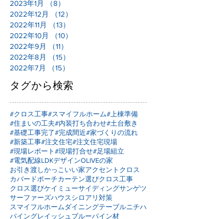
2023年1月
（8）
8件の記事
2022年12月
（12）
12件の記事
2022年11月
（13）
13件の記事
2022年10月
（10）
10件の記事
2022年9月
（11）
11件の記事
2022年8月
（15）
15件の記事
2022年7月
（15）
15件の記事
タグから検索
#クロス工事
#スマイフルホーム
#上棟準備
#住まいの工夫
#内装打ち合わせ
#土台敷き
#基礎工事完了
#完成間近
#家づくりの流れ
#新築工事
#注文住宅
#注文住宅現場
#現場レポート
#現場打合せ
#足場組立
#電気配線
LDKデザイン
OLIVEの家
お引き渡し
かっこいい家
アクセントクロス
カバードポーチ
カーテン選び
クロス工事
クロス選び
ケイミュー
サイディング
サンゲツ
サーファーズハウス
シロアリ対策
スマイフルホーム
ダイニングテーブル
ニチハ
パイングレイッシュブルー
パイン材