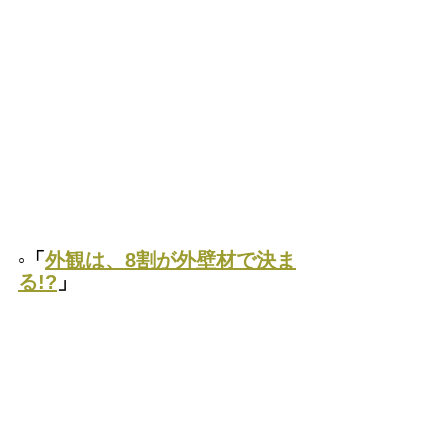
◦「
外観は、8割が外壁材で決ま
る!?
」