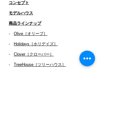
コンセプト
​​モデルハウス
商品ラインナップ
-
Olive［オリーブ］
-
Holidays［ホリデイズ］
- ​
Clover［クローバー］
-
TreeHouse［ツリーハウス］
ワークス
- 作品・お客様インタビュー
-
お客様の声
SH087
SH001
SH024
SH071
SH088
SH002
SH026
SH072
SH089
SH003
SH035
SH073
SH090
SH004
SH043
SH074