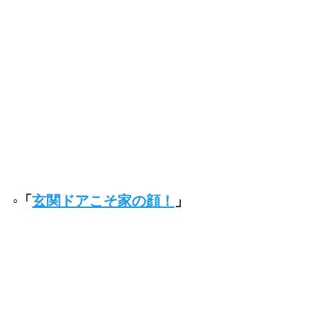
◦「
玄関ドアこそ家の顔！
」