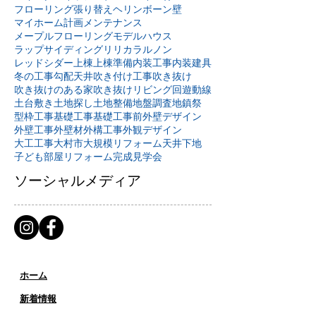
フローリング張り替え
ヘリンボーン壁
マイホーム計画
メンテナンス
メープルフローリング
モデルハウス
ラップサイディング
リリカラ
ルノン
レッドシダー
上棟
上棟準備
内装工事
内装建具
冬の工事
勾配天井
吹き付け工事
吹き抜け
吹き抜けのある家
吹き抜けリビング
回遊動線
土台敷き
土地探し
土地整備
地盤調査
地鎮祭
型枠工事
基礎工事
基礎工事前
外壁デザイン
外壁工事
外壁材
外構工事
外観デザイン
大工工事
大村市
大規模リフォーム
天井下地
子ども部屋リフォーム
完成見学会
ソーシャルメディア
ホーム
新着情報