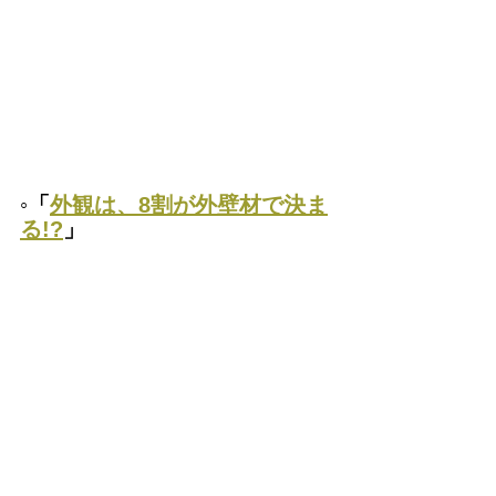
◦「
外観は、8割が外壁材で決ま
る!?
」