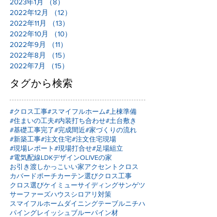
2023年1月
（8）
8件の記事
2022年12月
（12）
12件の記事
2022年11月
（13）
13件の記事
2022年10月
（10）
10件の記事
2022年9月
（11）
11件の記事
2022年8月
（15）
15件の記事
2022年7月
（15）
15件の記事
タグから検索
#クロス工事
#スマイフルホーム
#上棟準備
#住まいの工夫
#内装打ち合わせ
#土台敷き
#基礎工事完了
#完成間近
#家づくりの流れ
#新築工事
#注文住宅
#注文住宅現場
#現場レポート
#現場打合せ
#足場組立
#電気配線
LDKデザイン
OLIVEの家
お引き渡し
かっこいい家
アクセントクロス
カバードポーチ
カーテン選び
クロス工事
クロス選び
ケイミュー
サイディング
サンゲツ
サーファーズハウス
シロアリ対策
スマイフルホーム
ダイニングテーブル
ニチハ
パイングレイッシュブルー
パイン材