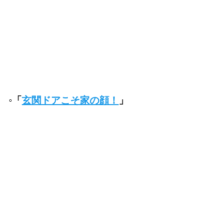
◦「
玄関ドアこそ家の顔！
」