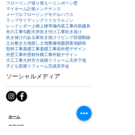
フローリング張り替え
ヘリンボーン壁
マイホーム計画
メンテナンス
メープルフローリング
モデルハウス
ラップサイディング
リリカラ
ルノン
レッドシダー
上棟
上棟準備
内装工事
内装建具
冬の工事
勾配天井
吹き付け工事
吹き抜け
吹き抜けのある家
吹き抜けリビング
回遊動線
土台敷き
土地探し
土地整備
地盤調査
地鎮祭
型枠工事
基礎工事
基礎工事前
外壁デザイン
外壁工事
外壁材
外構工事
外観デザイン
大工工事
大村市
大規模リフォーム
天井下地
子ども部屋リフォーム
完成見学会
ソーシャルメディア
ホーム
新着情報