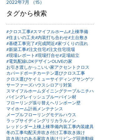
2022年7月
（15）
15件の記事
タグから検索
#クロス工事
#スマイフルホーム
#上棟準備
#住まいの工夫
#内装打ち合わせ
#土台敷き
#基礎工事完了
#完成間近
#家づくりの流れ
#新築工事
#注文住宅
#注文住宅現場
#現場レポート
#現場打合せ
#足場組立
#電気配線
LDKデザイン
OLIVEの家
お引き渡し
かっこいい家
アクセントクロス
カバードポーチ
カーテン選び
クロス工事
クロス選び
ケイミュー
サイディング
サンゲツ
サーファーズハウス
シロアリ対策
スマイフルホーム
ダイニングテーブル
ニチハ
パイングレイッシュブルー
パイン材
フローリング張り替え
ヘリンボーン壁
マイホーム計画
メンテナンス
メープルフローリング
モデルハウス
ラップサイディング
リリカラ
ルノン
レッドシダー
上棟
上棟準備
内装工事
内装建具
冬の工事
勾配天井
吹き付け工事
吹き抜け
吹き抜けのある家
吹き抜けリビング
回遊動線