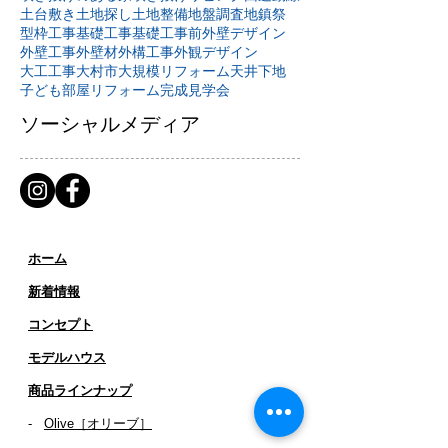
土台敷き
土地探し
土地整備
地盤調査
地鎮祭
型枠工事
基礎工事
基礎工事前
外壁デザイン
外壁工事
外壁材
外構工事
外観デザイン
大工工事
大村市
大規模リフォーム
天井下地
子ども部屋リフォーム
完成見学会
ソーシャルメディア
ホーム
新着情報
コンセプト
​​モデルハウス
商品ラインナップ
-
Olive［オリーブ］