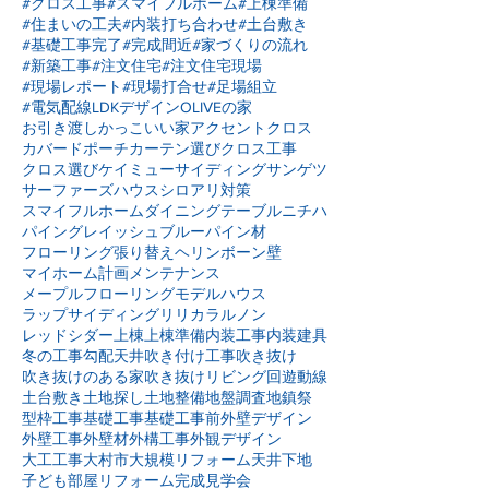
#クロス工事
#スマイフルホーム
#上棟準備
#住まいの工夫
#内装打ち合わせ
#土台敷き
#基礎工事完了
#完成間近
#家づくりの流れ
#新築工事
#注文住宅
#注文住宅現場
#現場レポート
#現場打合せ
#足場組立
#電気配線
LDKデザイン
OLIVEの家
お引き渡し
かっこいい家
アクセントクロス
カバードポーチ
カーテン選び
クロス工事
クロス選び
ケイミュー
サイディング
サンゲツ
サーファーズハウス
シロアリ対策
スマイフルホーム
ダイニングテーブル
ニチハ
パイングレイッシュブルー
パイン材
フローリング張り替え
ヘリンボーン壁
マイホーム計画
メンテナンス
メープルフローリング
モデルハウス
ラップサイディング
リリカラ
ルノン
レッドシダー
上棟
上棟準備
内装工事
内装建具
冬の工事
勾配天井
吹き付け工事
吹き抜け
吹き抜けのある家
吹き抜けリビング
回遊動線
土台敷き
土地探し
土地整備
地盤調査
地鎮祭
型枠工事
基礎工事
基礎工事前
外壁デザイン
外壁工事
外壁材
外構工事
外観デザイン
大工工事
大村市
大規模リフォーム
天井下地
子ども部屋リフォーム
完成見学会