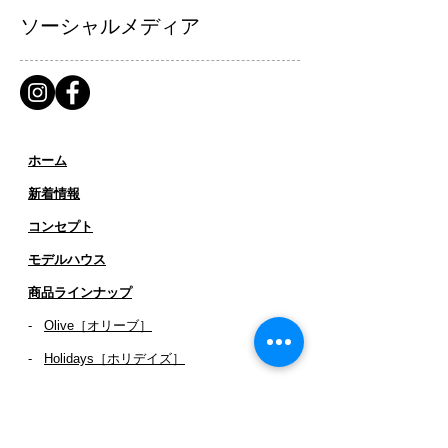
ソーシャルメディア
ホーム
新着情報
コンセプト
​​モデルハウス
商品ラインナップ
-
Olive［オリーブ］
-
Holidays［ホリデイズ］
- ​
Clover［クローバー］
-
TreeHouse［ツリーハウス］