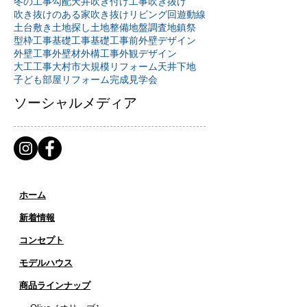
冬の工事
勾配天井
吹き付け工事
吹き抜け
吹き抜けのある家
吹き抜けリビング
回遊動線
土台敷き
土地探し
土地整備
地盤調査
地鎮祭
型枠工事
基礎工事
基礎工事前
外壁デザイン
外壁工事
外壁材
外構工事
外観デザイン
大工工事
大村市
大規模リフォーム
天井下地
子ども部屋リフォーム
完成見学会
ソーシャルメディア
ホーム
新着情報
コンセプト
​​モデルハウス
商品ラインナップ