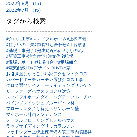
2022年8月
（15）
15件の記事
2022年7月
（15）
15件の記事
タグから検索
#クロス工事
#スマイフルホーム
#上棟準備
#住まいの工夫
#内装打ち合わせ
#土台敷き
#基礎工事完了
#完成間近
#家づくりの流れ
#新築工事
#注文住宅
#注文住宅現場
#現場レポート
#現場打合せ
#足場組立
#電気配線
LDKデザイン
OLIVEの家
お引き渡し
かっこいい家
アクセントクロス
カバードポーチ
カーテン選び
クロス工事
クロス選び
ケイミュー
サイディング
サンゲツ
サーファーズハウス
シロアリ対策
スマイフルホーム
ダイニングテーブル
ニチハ
パイングレイッシュブルー
パイン材
フローリング張り替え
ヘリンボーン壁
マイホーム計画
メンテナンス
メープルフローリング
モデルハウス
ラップサイディング
リリカラ
ルノン
レッドシダー
上棟
上棟準備
内装工事
内装建具