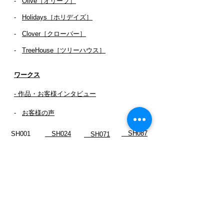
-
Olive［オリーブ］
-
Holidays［ホリデイズ］
- ​
Clover［クローバー］
-
TreeHouse［ツリーハウス］
ワークス
- 作品・お客様インタビュー
-
お客様の声
SH087
SH001
SH024
SH071
SH088
SH002
SH026
SH072
SH089
SH003
SH035
SH073
SH090
SH004
SH043
SH074
_SH092-2
SH006
SH045
SH075
SH091
SH007
SH054
SH076
SH092
SH008
SH055
SH077
SH093
SH010
SH059
SH078
SH094
SH011
SH061
SH078-2
SH096
SH012
SH062
SH079