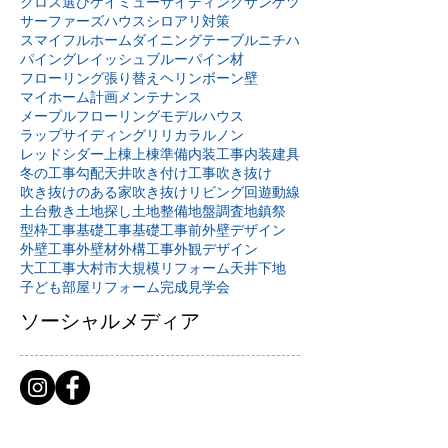
クロス選び
ケイミュー
サイディング
サンゲツ
サーファーズハウス
シロアリ対策
スマイフルホーム
ダイニングテーブル
ニチハ
パイングレイッシュブルー
パイン材
フローリング張り替え
ヘリンボーン壁
マイホーム計画
メンテナンス
メープルフローリング
モデルハウス
ラップサイディング
リリカラ
ルノン
レッドシダー
上棟
上棟準備
内装工事
内装建具
冬の工事
勾配天井
吹き付け工事
吹き抜け
吹き抜けのある家
吹き抜けリビング
回遊動線
土台敷き
土地探し
土地整備
地盤調査
地鎮祭
型枠工事
基礎工事
基礎工事前
外壁デザイン
外壁工事
外壁材
外構工事
外観デザイン
大工工事
大村市
大規模リフォーム
天井下地
子ども部屋リフォーム
完成見学会
ソーシャルメディア