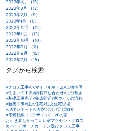
2023年4月
（13）
13件の記事
2023年3月
（13）
13件の記事
2023年2月
（9）
9件の記事
2023年1月
（8）
8件の記事
2022年12月
（12）
12件の記事
2022年11月
（13）
13件の記事
2022年10月
（10）
10件の記事
2022年9月
（11）
11件の記事
2022年8月
（15）
15件の記事
2022年7月
（15）
15件の記事
タグから検索
#クロス工事
#スマイフルホーム
#上棟準備
#住まいの工夫
#内装打ち合わせ
#土台敷き
#基礎工事完了
#完成間近
#家づくりの流れ
#新築工事
#注文住宅
#注文住宅現場
#現場レポート
#現場打合せ
#足場組立
#電気配線
LDKデザイン
OLIVEの家
お引き渡し
かっこいい家
アクセントクロス
カバードポーチ
カーテン選び
クロス工事