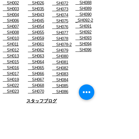
SH088
SH002
SH026
SH072
SH089
SH003
SH035
SH073
SH090
SH004
SH043
SH074
_SH092-2
SH006
SH045
SH075
SH091
SH007
SH054
SH076
SH092
SH008
SH055
SH077
SH093
SH010
SH059
SH078
SH094
SH011
SH061
SH078-2
SH096
SH012
SH062
SH079
SH013
SH063
SH080
SH015
SH064
SH081
SH016
SH065
SH082
SH017
SH066
SH083
SH019
SH067
SH084
SH022
SH068
SH085
SH023
SH070
SH086
スタッフブログ
- August 2026
- July 2026
- June 2026
- May 2026
- April 2026