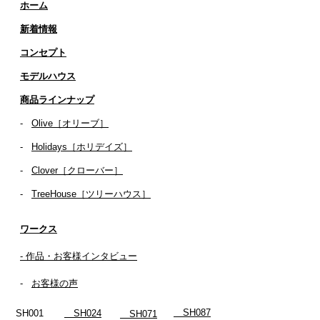
ホーム
新着情報
コンセプト
​​モデルハウス
商品ラインナップ
-
Olive［オリーブ］
-
Holidays［ホリデイズ］
- ​
Clover［クローバー］
-
TreeHouse［ツリーハウス］
ワークス
- 作品・お客様インタビュー
-
お客様の声
SH087
SH001
SH024
SH071